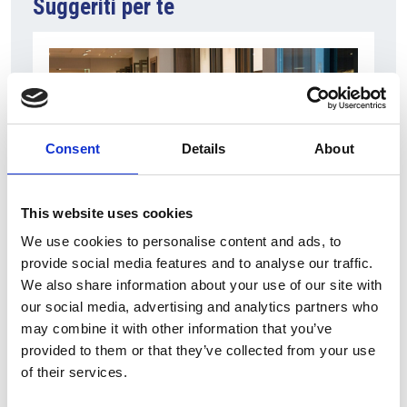
Suggeriti per te
Consent
Details
About
This website uses cookies
5 Agosto 2026
We use cookies to personalise content and ads, to
provide social media features and to analyse our traffic.
Il commercio retail continua con una crescita
We also share information about your use of our site with
dinamica
our social media, advertising and analytics partners who
Overview Economica
may combine it with other information that you’ve
provided to them or that they’ve collected from your use
Repubblica Ceca
of their services.