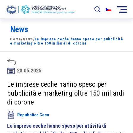
News
La Camera
Home
/
News
/
Le imprese ceche hanno speso per pubblicità
News
e marketing oltre 150 miliardi di corone
Eventi
Sviluppo Mercato
20.05.2025
Soci
Le imprese ceche hanno speso per
pubblicità e marketing oltre 150 miliardi
Partner
di corone
Progetti
Repubblica Ceca
Area riservata
Le imprese ceche hanno speso per attività di