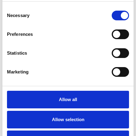
Consent
Necessary
Selection
Preferences
Statistics
Marketing
Ano 2011 schiera un nuovo candidato sindaco
a Praga
Repubblica Ceca
Allow all
Allow selection