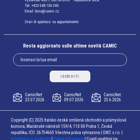
Výstaviště 405/1, 603 00 Brno – Repubblica Ceca
Tel:
+420 548 136 340
Email:
brno@camic.cz
Orari di apertura: su appuntamento
Resta aggiornato sulle ultime novità CAMIC
ISCRIVITI
CamicNet
CamicNet
CamicNet
23.07.2026
09.07.2026
25.6.2026
Copyright (C) 2025 Italsko-česká smíšená obchodní a průmyslová
komora, Mariánské náměstí 159/4, 110 00 Praha 1, Česká
republika, IČO: 26754665 Všechna práva vyhrazena | GWC s.r.o. |
Informace o soukromí
|
Právní informace
| Covid opatření na