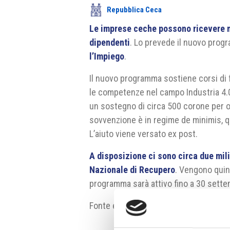
Repubblica Ceca
Le imprese ceche possono ricevere nu
dipendenti
. Lo prevede il nuovo pro
l’Impiego
.
Il nuovo programma sostiene corsi di 
le competenze nel campo Industria 4.0
un sostegno di circa 500 corone per o
sovvenzione è in regime de minimis, qu
L’aiuto viene versato ex post.
A disposizione ci sono circa due mili
Nazionale di Recupero
. Vengono quind
programma sarà attivo fino a 30 sett
Fonte e fonte fotografia:
https://www.