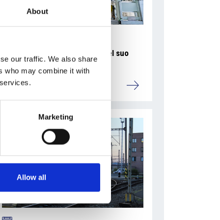
About
La Škoda avvia la produzione del suo
se our traffic. We also share
SUV Peaq
ers who may combine it with
 services.
Repubblica Ceca
Marketing
Allow all