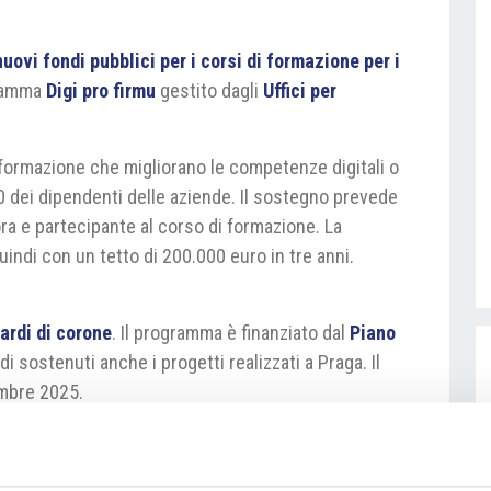
ovi fondi pubblici per i corsi di formazione per i
gramma
Digi pro firmu
gestito dagli
Uffici per
formazione che migliorano le competenze digitali o
 dei dipendenti delle aziende. Il sostegno prevede
ra e partecipante al corso di formazione. La
indi con un tetto di 200.000 euro in tre anni.
ardi di corone
. Il programma è finanziato dal
Piano
i sostenuti anche i progetti realizzati a Praga. Il
embre 2025.
uradprace.cz/web/cz/npo-digi-pro-firmu