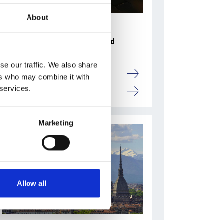
About
31 Luglio 2026
L’industriale ceco Michal Strnad
acquisisce il 14% di Pirelli
se our traffic. We also share
Camic e Soci
ers who may combine it with
 services.
Italia
Marketing
Allow all