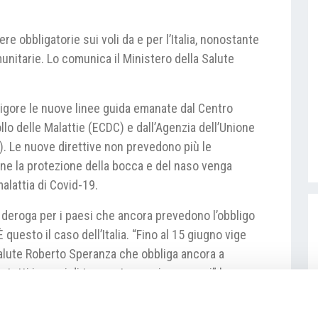
 obbligatorie sui voli da e per l’Italia, nonostante
munitarie. Lo comunica il Ministero della Salute
vigore le nuove linee guida emanate dal Centro
llo delle Malattie (ECDC) e dall’Agenzia dell’Unione
. Le nuove direttive non prevedono più le
ne la protezione della bocca e del naso venga
malattia di Covid-19.
 deroga per i paesi che ancora prevedono l’obbligo
questo il caso dell’Italia. “Fino al 15 giugno vige
 salute Roberto Speranza che obbliga ancora a
u tutti i mezzi di trasporto, aerei compresi” ha
condo cui l’obbligo vale per i voli in partenza e anche
zioni riportate dalla stampa l’obbligo non dovrebbe