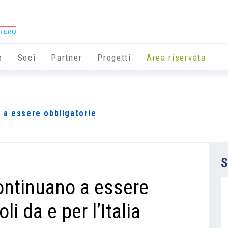
o
Soci
Partner
Progetti
Area riservata
 a essere obbligatorie
S
ontinuano a essere
li da e per l’Italia