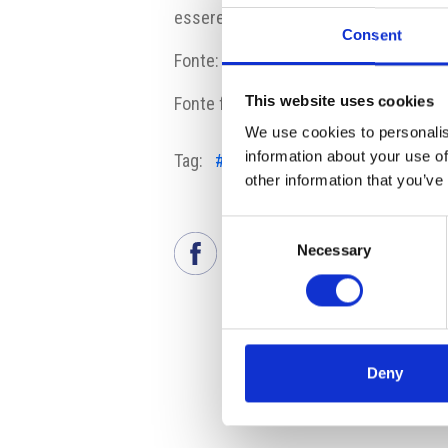
essere esteso oltre la data del 15 giu
Consent
Fonte:
www.rainews.it
This website uses cookies
Fonte fotografia: adr.it
We use cookies to personalis
information about your use of
Tag:
#aereo
#mascherine FFP2
other information that you’ve
Consent
Necessary
Selection
Deny