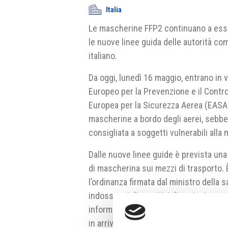
Italia
Le mascherine FFP2 continuano a essere
le nuove linee guida delle autorità co
italiano.
Da oggi, lunedì 16 maggio, entrano in 
Europeo per la Prevenzione e il Contro
Europea per la Sicurezza Aerea (EASA)
mascherine a bordo degli aerei, sebbe
consigliata a soggetti vulnerabili alla 
Dalle nuove linee guide è prevista una
di mascherina sui mezzi di trasporto. È 
l’ordinanza firmata dal ministro della
indossare i dispositivi di protezione s
informato il dicastero della salute, se
in arrivo in Italia. Secondo le informa