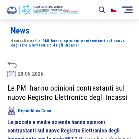
News
La Camera
Home
/
News
/
Le PMI hanno opinioni contrastanti sul nuovo
News
Registro Elettronico degli Incassi
Eventi
Sviluppo Mercato
20.05.2026
Soci
Le PMI hanno opinioni contrastanti sul
nuovo Registro Elettronico degli Incassi
Partner
Repubblica Ceca
Progetti
Le piccole e medie aziende hanno opinioni
Area riservata
contrastanti sul nuovo Registro Elettronico degli
Incassi noto con la sigla EET 2.0.
Lo indica un’indagine