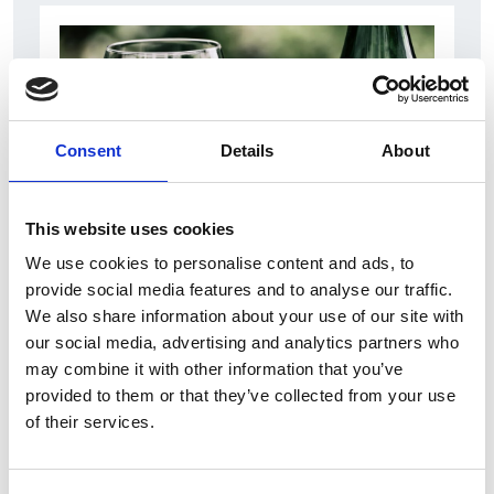
Consent
Details
About
This website uses cookies
10 Agosto 2026
We use cookies to personalise content and ads, to
provide social media features and to analyse our traffic.
Il vino italiano rimane leader sul mercato ceco
We also share information about your use of our site with
Italia
our social media, advertising and analytics partners who
may combine it with other information that you’ve
Repubblica Ceca
provided to them or that they’ve collected from your use
of their services.