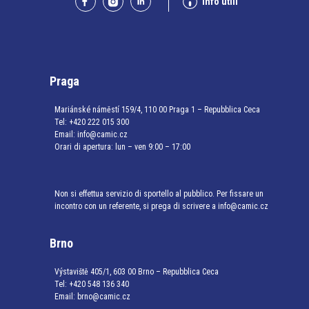
Info utili
Praga
Mariánské náměstí 159/4, 110 00 Praga 1 – Repubblica Ceca
Tel:
+420 222 015 300
Email:
info@camic.cz
Orari di apertura: lun – ven 9:00 – 17:00
Non si effettua servizio di sportello al pubblico. Per fissare un
incontro con un referente, si prega di scrivere a info@camic.cz
Brno
Výstaviště 405/1, 603 00 Brno – Repubblica Ceca
Tel:
+420 548 136 340
Email:
brno@camic.cz