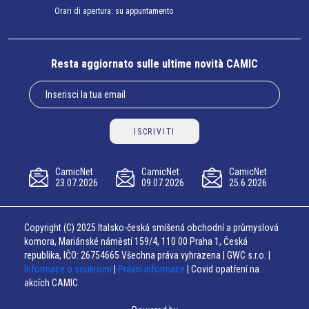
Orari di apertura: su appuntamento
Resta aggiornato sulle ultime novità CAMIC
ISCRIVITI
CamicNet
CamicNet
CamicNet
23.07.2026
09.07.2026
25.6.2026
Copyright (C) 2025 Italsko-česká smíšená obchodní a průmyslová
komora, Mariánské náměstí 159/4, 110 00 Praha 1, Česká
republika, IČO: 26754665 Všechna práva vyhrazena | GWC s.r.o. |
Informace o soukromí
|
Právní informace
| Covid opatření na
akcích CAMIC