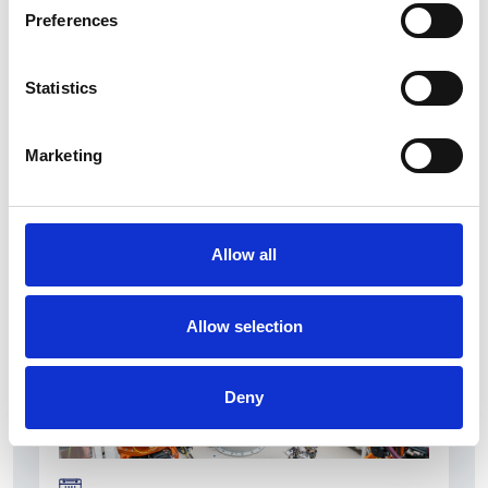
6 Agosto 2026
Preferences
L’interscambio Italia – Repubblica ha superato
nel primo semestre i dieci miliardi di euro
Statistics
Interviste
Overview Economica
Marketing
Repubblica Ceca
Allow all
Allow selection
Deny