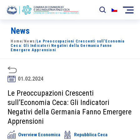
News
La Camera
Home
/
News
/
Le Preoccupazioni Crescenti sull’Economia
News
Ceca: Gli Indicatori Negativi della Germania Fanno
Emergere Apprensioni
Eventi
Sviluppo Mercato
01.02.2024
Soci
Le Preoccupazioni Crescenti
sull’Economia Ceca: Gli Indicatori
Partner
Negativi della Germania Fanno Emergere
Progetti
Apprensioni
Area riservata
Overview Economica
Repubblica Ceca