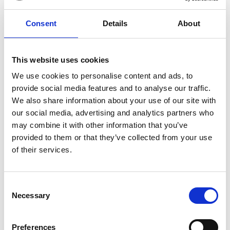
Consent
Details
About
7 Agosto 2026
This website uses cookies
Nel primo semestre è aumentata fortemente la
costruzione di nuove abitazioni
We use cookies to personalise content and ads, to
provide social media features and to analyse our traffic.
Repubblica Ceca
We also share information about your use of our site with
our social media, advertising and analytics partners who
may combine it with other information that you’ve
provided to them or that they’ve collected from your use
of their services.
Consent
Necessary
Selection
Preferences