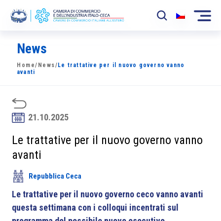
News
La Camera
Home
/
News
/
Le trattative per il nuovo governo vanno
News
avanti
Eventi
Sviluppo Mercato
21.10.2025
Soci
Le trattative per il nuovo governo vanno
avanti
Partner
Repubblica Ceca
Progetti
Le trattative per il nuovo governo ceco vanno avanti
Area riservata
questa settimana con i colloqui incentrati sul
programma del possibile nuovo esecutivo.