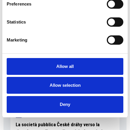
Preferences
Statistics
La Škoda avvia la produzione del suo SUV Peaq
Repubblica Ceca
Marketing
Allow all
Allow selection
Deny
La società pubblica České dráhy verso la