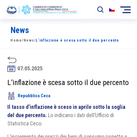
News
La Camera
Home
/
News
/
L’inflazione è scesa sotto il due percento
News
Eventi
07.05.2025
Sviluppo Mercato
L’inflazione è scesa sotto il due percento
Soci
Repubblica Ceca
Partner
Il tasso d’inflazione è sceso in aprile sotto la soglia
Progetti
del due percento.
Lo indicano i dati dell’Ufficio di
Statistica Ceco.
Area riservata
L’incremento dei prezzi dei beni di consumo rispetto a