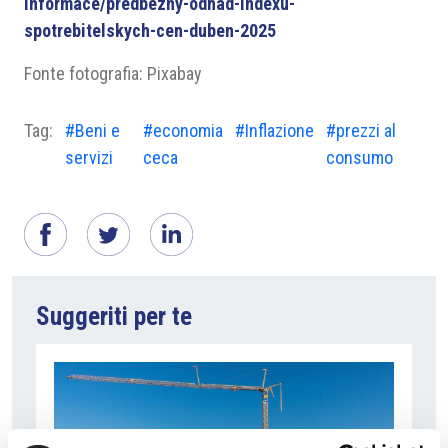
informace/predbezny-odhad-indexu-
spotrebitelskych-cen-duben-2025
Fonte fotografia: Pixabay
Tag:
#Beni e
#economia
#Inflazione
#prezzi al
servizi
ceca
consumo
Suggeriti per te