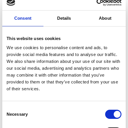
Consent
Details
About
7 Agosto 2026
This website uses cookies
Nel primo semestre è aumentata fortemente la
We use cookies to personalise content and ads, to
costruzione di nuove abitazioni
provide social media features and to analyse our traffic.
We also share information about your use of our site with
Repubblica Ceca
our social media, advertising and analytics partners who
may combine it with other information that you’ve
provided to them or that they’ve collected from your use
of their services.
Consent
Necessary
Selection