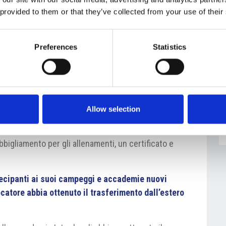
 provided to them or that they’ve collected from your use of their
 queste attività?
amp d’esordio in Repubblica Ceca tenutosi nella
Preferences
Statistics
porre per i bambini/e nell’età tra i 5 e i 17 anni,
 partecipare agli allenamenti al campeggio nerazzuro.
ssono provare in un ambiente familiare le unità di
 Inter sotto la supervisione di un allenatore
demy di Milano e dei nostri allenatori locali. Oltre
Allow selection
 partecipanti tornano dai
camp
arricchiti con nuove
ove competenze da sfruttare nel loro proseguo
bbigliamento per gli allenamenti, un certificato e
tecipanti ai suoi campeggi e accademie nuovi
catore abbia ottenuto il trasferimento dall’estero