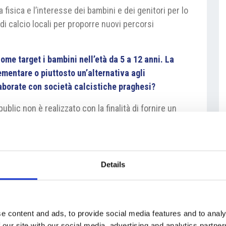
fisica e l’interesse dei bambini e dei genitori per lo
i di calcio locali per proporre nuovi percorsi
me target i bambini nell’età da 5 a 12 anni. La
entare o piuttosto un’alternativa agli
laborate con società calcistiche praghesi?
blic non è realizzato con la finalità di fornire un
lle squadre locali. Il progetto prevede l’educazione
bini e bambine nell’età tra i 5 e 12 anni, tramite
odologia Inter e sotto la supervisione costante di un
emy. Nell’ambito delle nostre attività promozionali
Details
 e siamo eventualmente disposti a organizzare
à locali o seminari per gruppi di allenatori delle
e content and ads, to provide social media features and to analy
Inter Academy Camp, che sono già quasi del tutto
 our site with our social media, advertising and analytics partn