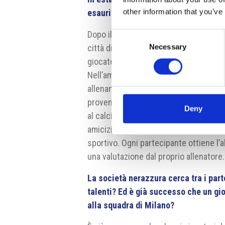
other information that you’ve
esauriti. Qual è il valore aggiunto di
Dopo il successo dell’Inter Academy C
Consent
Necessary
Selection
città di Turnov, abbiamo deciso di ripro
giocatori e portieri, la possibilità di
Nell’ambito del campeggio i bambini po
allenamento previste dalla metodologia
proveniente direttamente dall’Inter Aca
Deny
al calcio e a stimolanti allenamenti, i
amicizie, esperienze irripetibili e nu
sportivo. Ogni partecipante ottiene l’a
una valutazione dal proprio allenatore.
La società nerazzura cerca tra i par
talenti? Ed è già successo che un gio
alla squadra di Milano?