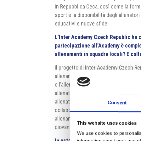
in Repubblica Ceca, così come la forma 
sport e la disponibilità degli allenator
educativi e nuove sfide.
L’Inter Academy Czech Republic ha co
partecipazione all’Academy è complem
allenamenti in squadre locali? E col
Il progetto di Inter Academy Czech Repu
allenamento supplementare a quello ne
e l’allenamento di giocatori propri, bam
allenatori giovanili formati con la met
allenatore proveniente dall’Inter Acad
Consent
collaboriamo con scuole qui presenti
allenamenti di presentazione per societ
This website uses cookies
giovanili.
We use cookies to personalis
In estate organizzate tre turni dell’
information about your use of