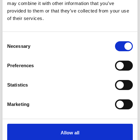
may combine it with other information that you’ve
Interviste
provided to them or that they’ve collected from your use
of their services.
Overview Economica
Repubblica Ceca
Consent
Necessary
Selection
Preferences
Statistics
Marketing
Accelera la ripresa dell’industria nel corso del
Allow all
primo semestre