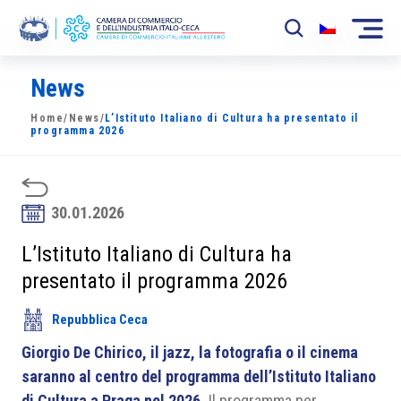
News
La Camera
Home
/
News
/
L’Istituto Italiano di Cultura ha presentato il
News
programma 2026
Eventi
Sviluppo Mercato
30.01.2026
Soci
L’Istituto Italiano di Cultura ha
presentato il programma 2026
Partner
Repubblica Ceca
Progetti
Giorgio De Chirico, il jazz, la fotografia o il cinema
Area riservata
saranno al centro del programma dell’Istituto Italiano
di Cultura a Praga nel 2026.
Il programma per