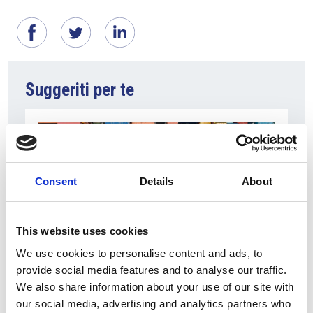
Suggeriti per te
Consent
Details
About
This website uses cookies
We use cookies to personalise content and ads, to
6 Agosto 2026
provide social media features and to analyse our traffic.
We also share information about your use of our site with
L’interscambio Italia – Repubblica ha superato
our social media, advertising and analytics partners who
nel primo semestre i dieci miliardi di euro