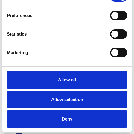
La crescita dell’economia ceca ha raggiunto il
due percento
Preferences
Camic e Soci
Statistics
Overview Economica
Repubblica Ceca
Marketing
Allow all
Allow selection
Deny
27 Luglio 2026