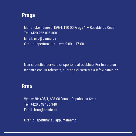
Praga
Mariánské náměstí 159/4, 110 00 Praga 1 – Repubblica Ceca
Tel:
+420 222 015 300
Email:
info@camic.cz
Orari di apertura: lun – ven 9:00 – 17:00
Non si effettua servizio di sportello al pubblico. Per fissare un
incontro con un referente, si prega di scrivere a info@camic.cz
Brno
Výstaviště 405/1, 603 00 Brno – Repubblica Ceca
Tel:
+420 548 136 340
Email:
brno@camic.cz
Orari di apertura: su appuntamento