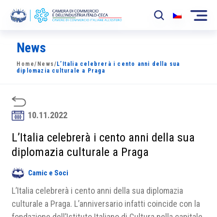
News
La Camera
Home
/
News
/
L’Italia celebrerà i cento anni della sua
News
diplomazia culturale a Praga
Eventi
Sviluppo Mercato
10.11.2022
Soci
L’Italia celebrerà i cento anni della sua
diplomazia culturale a Praga
Partner
Camic e Soci
Progetti
L’Italia celebrerà i cento anni della sua diplomazia
Area riservata
culturale a Praga. L’anniversario infatti coincide con la
fondazione dell’Istituto Italiano di Cultura nella capitale