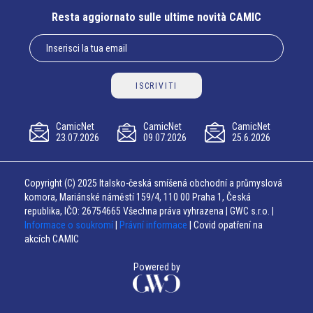
Resta aggiornato sulle ultime novità CAMIC
ISCRIVITI
CamicNet
CamicNet
CamicNet
23.07.2026
09.07.2026
25.6.2026
Copyright (C) 2025 Italsko-česká smíšená obchodní a průmyslová
komora, Mariánské náměstí 159/4, 110 00 Praha 1, Česká
republika, IČO: 26754665 Všechna práva vyhrazena | GWC s.r.o. |
Informace o soukromí
|
Právní informace
| Covid opatření na
akcích CAMIC
Powered by