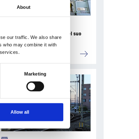
About
La Škoda avvia la produzione del suo
se our traffic. We also share
SUV Peaq
ers who may combine it with
 services.
Repubblica Ceca
Marketing
Allow all