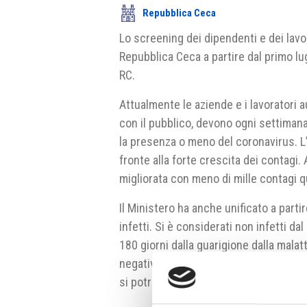
Repubblica Ceca
Lo screening dei dipendenti e dei lavo
Repubblica Ceca a partire dal primo lug
RC.
Attualmente le aziende e i lavoratori 
con il pubblico, devono ogni settimana
la presenza o meno del coronavirus. L’
fronte alla forte crescita dei contagi
migliorata con meno di mille contagi q
Il Ministero ha anche unificato a part
infetti. Si è considerati non infetti d
180 giorni dalla guarigione dalla malat
negativo o entro tre giorni da un test 
si potrà utilizzare anche il test fatto 