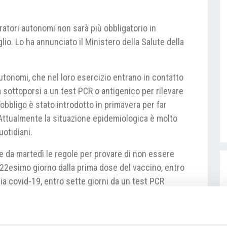
ratori autonomi non sarà più obbligatorio in
lio. Lo ha annunciato il Ministero della Salute della
autonomi, che nel loro esercizio entrano in contatto
 sottoporsi a un test PCR o antigenico per rilevare
obbligo è stato introdotto in primavera per far
. Attualmente la situazione epidemiologica è molto
uotidiani.
ire da martedì le regole per provare di non essere
al 22esimo giorno dalla prima dose del vaccino, entro
tia covid-19, entro sette giorni da un test PCR
antigenico negativo. Per l’accesso ai servizi o eventi
in ambito lavorativo e l’autocertificazione.