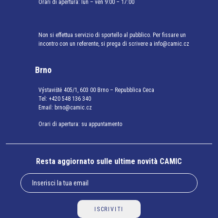
Orari di apertura: lun – ven 9:00 – 17:00
Non si effettua servizio di sportello al pubblico. Per fissare un
incontro con un referente, si prega di scrivere a info@camic.cz
Brno
Výstaviště 405/1, 603 00 Brno – Repubblica Ceca
Tel:
+420 548 136 340
Email:
brno@camic.cz
Orari di apertura: su appuntamento
Resta aggiornato sulle ultime novità CAMIC
ISCRIVITI