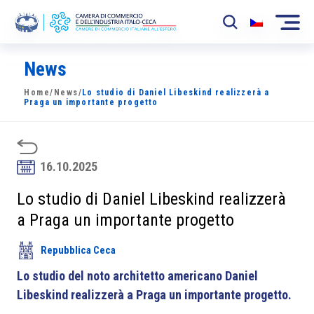
News
La Camera
Home
/
News
/
Lo studio di Daniel Libeskind realizzerà a
News
Praga un importante progetto
Eventi
Sviluppo Mercato
16.10.2025
Soci
Lo studio di Daniel Libeskind realizzerà
a Praga un importante progetto
Partner
Repubblica Ceca
Progetti
Lo studio del noto architetto americano Daniel
Area riservata
Libeskind realizzerà a Praga un importante progetto.