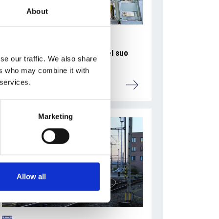
About
La Škoda avvia la produzione del suo
se our traffic. We also share
SUV Peaq
ers who may combine it with
 services.
Repubblica Ceca
Marketing
Allow all