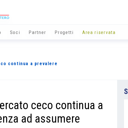
o
Soci
Partner
Progetti
Area riservata
co continua a prevalere
S
ercato ceco continua a
denza ad assumere