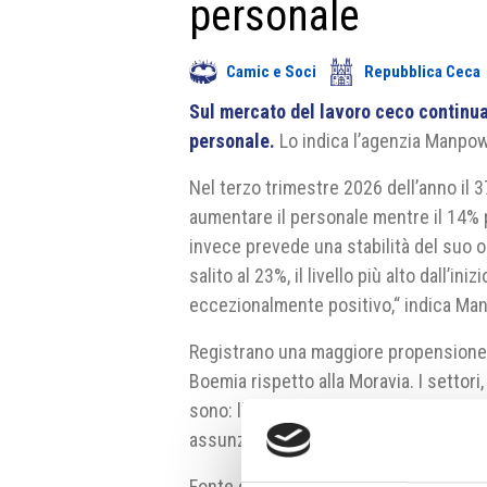
personale
Camic e Soci
Repubblica Ceca
Sul mercato del lavoro ceco continu
personale.
Lo indica l’agenzia Manpow
Nel terzo trimestre 2026 dell’anno il 
aumentare il personale mentre il 14% 
invece prevede una stabilità del suo o
salito al 23%, il livello più alto dall’ini
eccezionalmente positivo,“ indica M
Registrano una maggiore propensione 
Boemia rispetto alla Moravia. I sett
sono: l’edilizia, i servizi ICT e il set
assunzioni e licenziamenti, nel settor
Fonte e fonte fotografia:
www.manpow