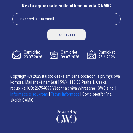
Resta aggiornato sulle ultime novità CAMIC
ISCRIVITI
CamicNet
CamicNet
CamicNet
23.07.2026
09.07.2026
25.6.2026
Copyright (C) 2025 Italsko-česká smíšená obchodní a průmyslová
komora, Mariánské náměstí 159/4, 110 00 Praha 1, Česká
republika, IČO: 26754665 Všechna práva vyhrazena | GWC s.r.o. |
Informace o soukromí
|
Právní informace
| Covid opatření na
akcích CAMIC
Powered by