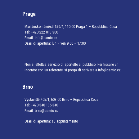
Praga
Mariánské náměstí 159/4, 110 00 Praga 1 – Repubblica Ceca
Tel:
+420 222 015 300
Email:
info@camic.cz
Orari di apertura: lun – ven 9:00 – 17:00
Non si effettua servizio di sportello al pubblico. Per fissare un
incontro con un referente, si prega di scrivere a info@camic.cz
Brno
Výstaviště 405/1, 603 00 Brno – Repubblica Ceca
Tel:
+420 548 136 340
Email:
brno@camic.cz
Orari di apertura: su appuntamento