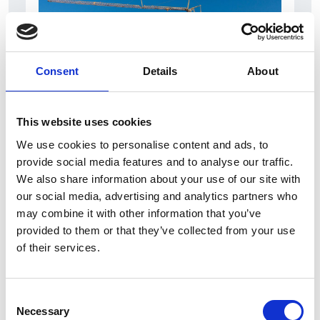
Consent
Details
About
This website uses cookies
7 Agosto 2026
We use cookies to personalise content and ads, to
Nel primo semestre è aumentata fortemente la
provide social media features and to analyse our traffic.
costruzione di nuove abitazioni
We also share information about your use of our site with
our social media, advertising and analytics partners who
Repubblica Ceca
may combine it with other information that you’ve
provided to them or that they’ve collected from your use
of their services.
Consent
Necessary
Selection