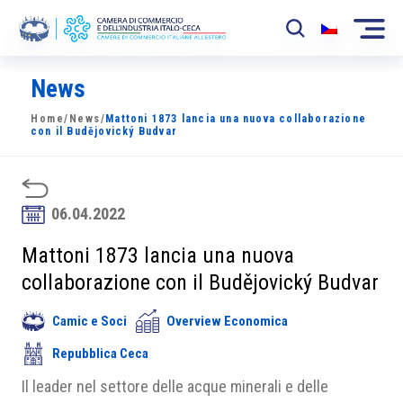
News
La Camera
Home
/
News
/
Mattoni 1873 lancia una nuova collaborazione
News
con il Budějovický Budvar
Eventi
Sviluppo Mercato
06.04.2022
Soci
Mattoni 1873 lancia una nuova
collaborazione con il Budějovický Budvar
Partner
Camic e Soci
Overview Economica
Progetti
Repubblica Ceca
Area riservata
Il leader nel settore delle acque minerali e delle