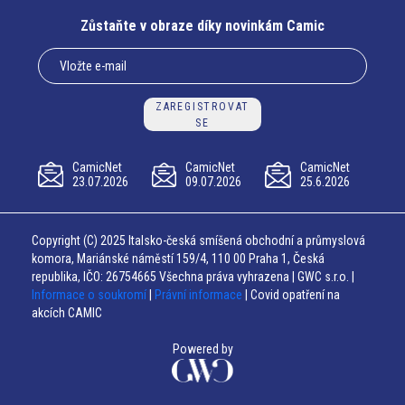
Zůstaňte v obraze díky novinkám Camic
ZAREGISTROVAT
SE
CamicNet
CamicNet
CamicNet
23.07.2026
09.07.2026
25.6.2026
Copyright (C) 2025 Italsko-česká smíšená obchodní a průmyslová
komora, Mariánské náměstí 159/4, 110 00 Praha 1, Česká
republika, IČO: 26754665 Všechna práva vyhrazena | GWC s.r.o. |
Informace o soukromí
|
Právní informace
| Covid opatření na
akcích CAMIC
Powered by