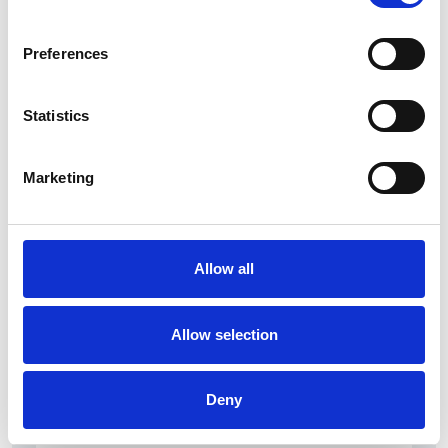
Preferences
5 srpna 2026
Pražský fragment evangelia svatého Marka
bude vystaven v Aquileii
Statistics
Itálie
Marketing
Česká republika
Allow all
Allow selection
Deny