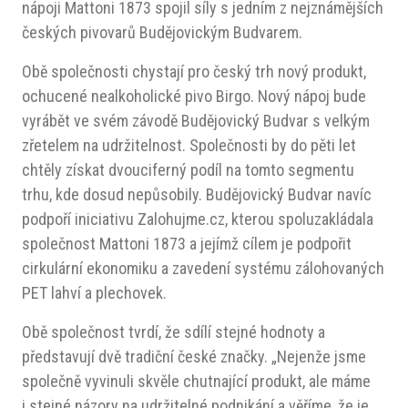
nápoji Mattoni 1873 spojil síly s jedním z nejznámějších
českých pivovarů Budějovickým Budvarem.
Obě společnosti chystají pro český trh nový produkt,
ochucené nealkoholické pivo Birgo. Nový nápoj bude
vyrábět ve svém závodě Budějovický Budvar s velkým
zřetelem na udržitelnost. Společnosti by do pěti let
chtěly získat dvouciferný podíl na tomto segmentu
trhu, kde dosud nepůsobily. Budějovický Budvar navíc
podpoří iniciativu Zalohujme.cz, kterou spoluzakládala
společnost Mattoni 1873 a jejímž cílem je podpořit
cirkulární ekonomiku a zavedení systému zálohovaných
PET lahví a plechovek.
Obě společnost tvrdí, že sdílí stejné hodnoty a
představují dvě tradiční české značky. „Nejenže jsme
společně vyvinuli skvěle chutnající produkt, ale máme
i stejné názory na udržitelné podnikání a věříme, že je