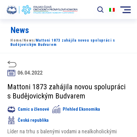
News
Komora
Home
/
News
/
Mattoni 1873 zahájila novou spolupráci s
News
Budějovickým Budvarem
Události
Rozvoj Trhu
06.04.2022
Členové
Mattoni 1873 zahájila novou spolupráci
s Budějovickým Budvarem
Partneři
Camic a členové
Přehled Ekonomika
​​Projekty
Česká republika
Členská sekce
Líder na trhu s balenými vodami a nealkoholickými