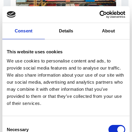
6 srpna 2026
Zahraniční obchod Itálie – ČR v pololetí převýšil
Consent
Details
About
deset miliard eur
Přehled Ekonomika
This website uses cookies
Itálie
We use cookies to personalise content and ads, to
Česká republika
provide social media features and to analyse our traffic.
We also share information about your use of our site with
our social media, advertising and analytics partners who
may combine it with other information that you’ve
provided to them or that they’ve collected from your use
of their services.
Consent
Necessary
Selection