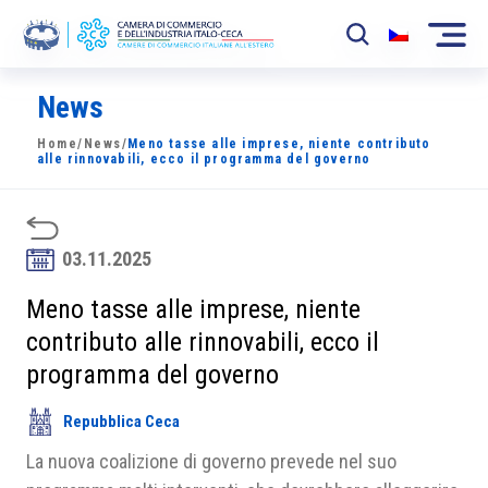
News
La Camera
Home
/
News
/
Meno tasse alle imprese, niente contributo
News
alle rinnovabili, ecco il programma del governo
Eventi
Sviluppo Mercato
03.11.2025
Soci
Meno tasse alle imprese, niente
contributo alle rinnovabili, ecco il
Partner
programma del governo
Progetti
Repubblica Ceca
Area riservata
La nuova coalizione di governo prevede nel suo