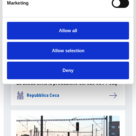
Marketing
Allow all
Allow selection
Deny
La Škoda avvia la produzione del suo SUV Peaq
Repubblica Ceca