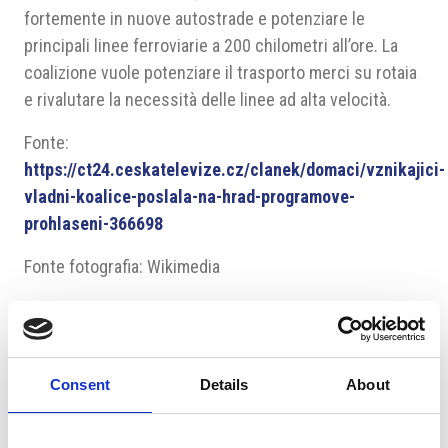
fortemente in nuove autostrade e potenziare le
principali linee ferroviarie a 200 chilometri all’ore. La
coalizione vuole potenziare il trasporto merci su rotaia
e rivalutare la necessità delle linee ad alta velocità.
Fonte:
https://ct24.ceskatelevize.cz/clanek/domaci/vznikajici-
vladni-koalice-poslala-na-hrad-programove-
prohlaseni-366698
Fonte fotografia: Wikimedia
Tag:
#il programma del
#imprese
#politica
governo
ceca
Consent
Details
About