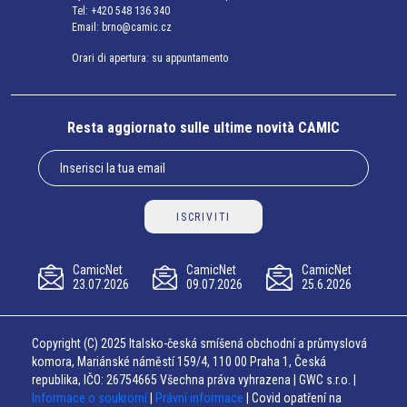
Tel:
+420 548 136 340
Email:
brno@camic.cz
Orari di apertura: su appuntamento
Resta aggiornato sulle ultime novità CAMIC
ISCRIVITI
CamicNet
CamicNet
CamicNet
23.07.2026
09.07.2026
25.6.2026
Copyright (C) 2025 Italsko-česká smíšená obchodní a průmyslová
komora, Mariánské náměstí 159/4, 110 00 Praha 1, Česká
republika, IČO: 26754665 Všechna práva vyhrazena | GWC s.r.o. |
Informace o soukromí
|
Právní informace
| Covid opatření na