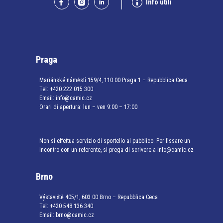
Info utili
Praga
Mariánské náměstí 159/4, 110 00 Praga 1 – Repubblica Ceca
Tel:
+420 222 015 300
Email:
info@camic.cz
Orari di apertura: lun – ven 9:00 – 17:00
Non si effettua servizio di sportello al pubblico. Per fissare un
incontro con un referente, si prega di scrivere a info@camic.cz
Brno
Výstaviště 405/1, 603 00 Brno – Repubblica Ceca
Tel:
+420 548 136 340
Email:
brno@camic.cz