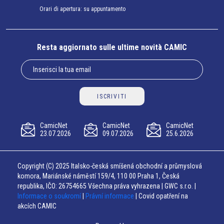
Orari di apertura: su appuntamento
Resta aggiornato sulle ultime novità CAMIC
ISCRIVITI
CamicNet
CamicNet
CamicNet
23.07.2026
09.07.2026
25.6.2026
Copyright (C) 2025 Italsko-česká smíšená obchodní a průmyslová
komora, Mariánské náměstí 159/4, 110 00 Praha 1, Česká
republika, IČO: 26754665 Všechna práva vyhrazena | GWC s.r.o. |
Informace o soukromí
|
Právní informace
| Covid opatření na
akcích CAMIC