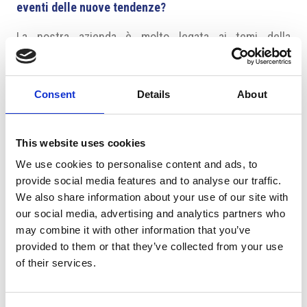
eventi delle nuove tendenze?
La nostra azienda è molto legata ai temi della
sostenibilità e inclusività. Abbiamo ad esempio una
politica antispreco per il catering. E questi temi sono
molto importanti anche per i nostri clienti.
Consent
Details
About
Tra le vostre principali attività c’è l’organizzazione di
team building. Le imprese sono disposte a investire
This website uses cookies
nella motivazione dei loro dipendenti o tendono in
We use cookies to personalise content and ads, to
questo periodo a risparmiare?
provide social media features and to analyse our traffic.
We also share information about your use of our site with
Non percepiamo una tendenza al risparmio in questo
our social media, advertising and analytics partners who
settore. Anzi le aziende sono disposte a investire e noi
may combine it with other information that you’ve
cerchiamo di aiutare loro a migliorare la loro forza
provided to them or that they’ve collected from your use
interna.
of their services.
Abbiamo un team interno che gestisce varie tipologie