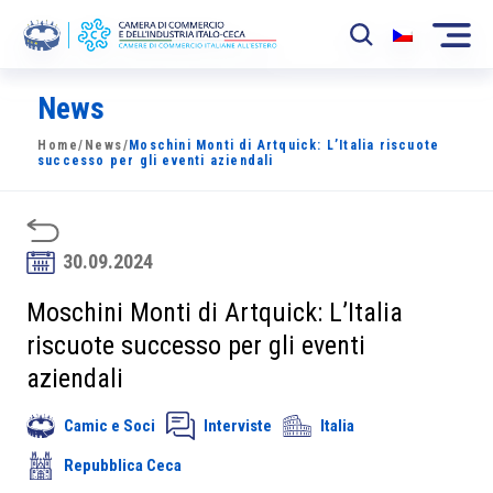
News
La Camera
Home
/
News
/
Moschini Monti di Artquick: L’Italia riscuote
News
successo per gli eventi aziendali
Eventi
Sviluppo Mercato
30.09.2024
Soci
Moschini Monti di Artquick: L’Italia
riscuote successo per gli eventi
Partner
aziendali
Progetti
Camic e Soci
Interviste
Italia
Area riservata
Repubblica Ceca