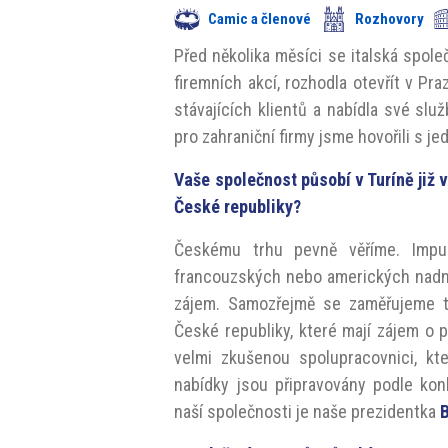
Camic a členové
Rozhovory
Před několika měsíci se italská spol
firemních akcí, rozhodla otevřít v Pr
stávajících klientů a nabídla své služ
pro zahraniční firmy jsme hovořili s j
Vaše společnost působí v Turíně již v
České republiky?
Českému trhu pevně věříme. Impuls
francouzských nebo amerických nadná
zájem. Samozřejmě se zaměřujeme t
České republiky, které mají zájem o p
velmi zkušenou spolupracovnici, kt
nabídky jsou připravovány podle kon
naší společnosti je naše prezidentka