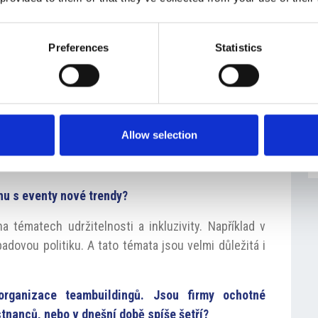
elká města, připravené na přijetí tohoto firemního
Preferences
Statistics
infrastrukturu pro pořádání akcí s desítkami lidí nebo
lečnost má klientelu s velmi různorodými požadavky,
tihvězdičkový ultraluxus, a v tomto ohledu jsme se
Allow selection
 stránkou jsou produkce vína a jídla s cateringem,
rhu s eventy nové trendy?
 tématech udržitelnosti a inkluzivity. Například v
adovou politiku. A tato témata jsou velmi důležitá i
organizace teambuildingů.
Jsou firmy ochotné
nanců, nebo v dnešní době spíše šetří?