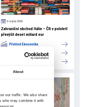
6 srpna 2026
Zahraniční obchod Itálie – ČR v pololetí
převýšil deset miliard eur
Přehled Ekonomika
Itálie
Česká republika
About
se our traffic. We also share
ers who may combine it with
 services.