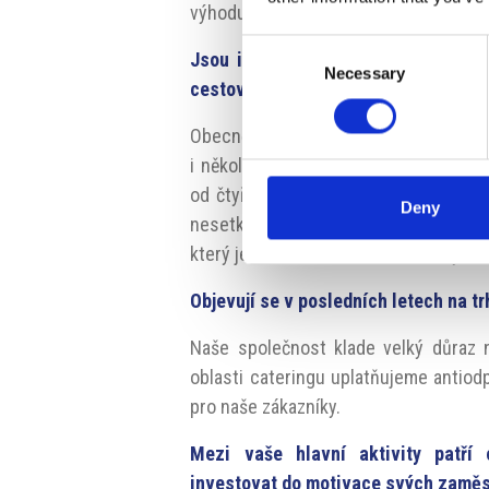
výhodu.
Consent
Jsou italské oblasti, a to i mimo v
Necessary
Selection
cestovního ruchu?
Obecně lze říci, že italská území mají 
i několika tisíci účastníky. Naše spo
od čtyřhvězdičkových hotelů až po pě
Deny
nesetkali s žádnými obtížemi. Silnou
který je u zákazníků velmi oblíbený.
Objevují se v posledních letech na t
Naše společnost klade velký důraz na
oblasti cateringu uplatňujeme antiodp
pro naše zákazníky.
Mezi vaše hlavní aktivity patří 
investovat do motivace svých zaměst