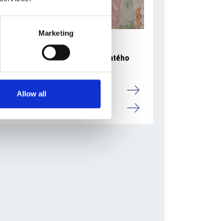
Marketing
5 srpna 2026
Pražský fragment evangelia svatého
Marka bude vystaven v Aquileii
Itálie
Allow all
Česká republika