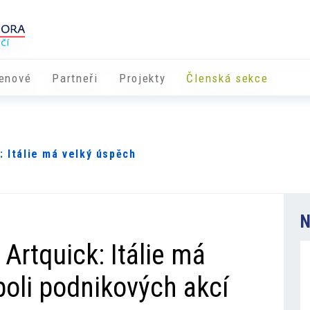
enové
Partneři
​​Projekty
Členská sekce
: Itálie má velký úspěch
N
Artquick: Itálie má
poli podnikových akcí