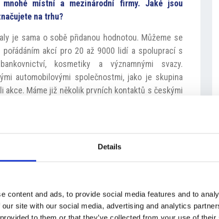
 mnohé místní a mezinárodní firmy. Jaké jsou
značujete na trhu?
Italy je sama o sobě přidanou hodnotou. Můžeme se
s pořádáním akcí pro 20 až 9000 lidí a spoluprací s
, bankovnictví, kosmetiky a významnými svazy.
ými automobilovými společnostmi, jako je skupina
li akce. Máme již několik prvních kontaktů s českými
ádání akcí nebo organizaci účasti svých zaměstnanců
y aktivní i mimo Itálii, kterou se nicméně snažíme
Details
omunikační akce?
že Itálie je velmi úspěšná mezi zahraničními a
 hovořit o nárůstu o 25-30 % oproti předchozím
e content and ads, to provide social media features and to analy
u výhodu – při krátkých cestách je k dispozici mnoho
 our site with our social media, advertising and analytics partn
ska, hory nebo umělecká města. A to je pro nás velkou
 provided to them or that they’ve collected from your use of their