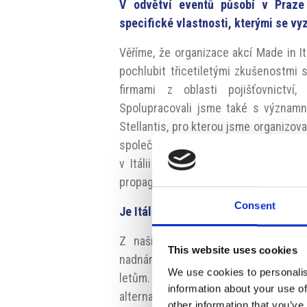
V odvětví eventů působí v Praze
specifické vlastnosti, kterými se vy
Věříme, že organizace akcí Made in 
pochlubit třicetiletými zkušenostmi 
firmami z oblasti pojišťovnictví
Spolupracovali jsme také s významn
Stellantis, pro kterou jsme organizova
společnostmi, které mají zájem o poř
v Itálii a dalších zemích. Jsme ted
propagovat mezi českými firmami.
Consent
Je Itálie atraktivní destinací pro k
Z našich zkušeností můžeme říci, 
This website uses cookies
nadnárodními společnostmi. Můžeme
We use cookies to personalis
letům. Itálie má důležitou logisticko
information about your use of
alternativ, jako jsou přímořská letovi
other information that you’ve