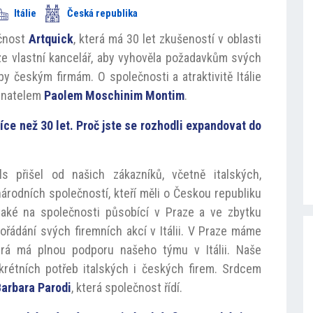
Itálie
Česká republika
ečnost
Artquick
, která má 30 let zkušeností v oblasti
aze vlastní kancelář, aby vyhověla požadavkům svých
by českým firmám. O společnosti a atraktivitě Itálie
ednatelem
Paolem Moschinim Montim
.
íce než 30 let.
Proč jste se rozhodli expandovat do
 přišel od našich zákazníků, včetně italských,
rodních společností, kteří měli o Českou republiku
aké na společnosti působící v Praze a ve zbytku
ořádání svých firemních akcí v Itálii. V Praze máme
erá má plnou podporu našeho týmu v Itálii. Naše
krétních potřeb italských i českých firem. Srdcem
Barbara Parodi
, která společnost řídí.