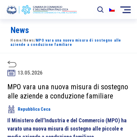
News
La Camera
Home
/
News
/
MPO vara una nuova misura di sostegno alle
News
aziende a conduzione familiare
Eventi
Sviluppo Mercato
13.05.2026
Soci
MPO vara una nuova misura di sostegno
alle aziende a conduzione familiare
Partner
Repubblica Ceca
Progetti
Il Ministero dell’Industria e del Commercio (MPO) ha
Area riservata
varato una nuova misura di sostegno alle piccole e
medie aziende a conduzione familiare.