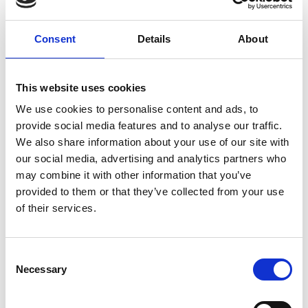
Consent
Details
About
7 Agosto 2026
This website uses cookies
Nel primo semestre è aumentata fortemente la
We use cookies to personalise content and ads, to
costruzione di nuove abitazioni
provide social media features and to analyse our traffic.
Repubblica Ceca
We also share information about your use of our site with
our social media, advertising and analytics partners who
may combine it with other information that you’ve
provided to them or that they’ve collected from your use
of their services.
Consent
Necessary
Selection