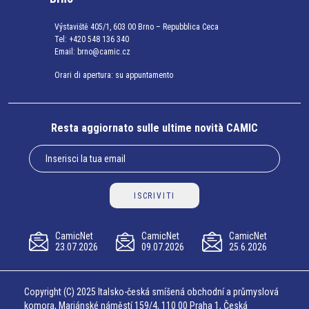
Výstaviště 405/1, 603 00 Brno – Repubblica Ceca
Tel:
+420 548 136 340
Email:
brno@camic.cz
Orari di apertura: su appuntamento
Resta aggiornato sulle ultime novità CAMIC
ISCRIVITI
CamicNet
CamicNet
CamicNet
23.07.2026
09.07.2026
25.6.2026
Copyright (C) 2025 Italsko-česká smíšená obchodní a průmyslová
komora, Mariánské náměstí 159/4, 110 00 Praha 1, Česká