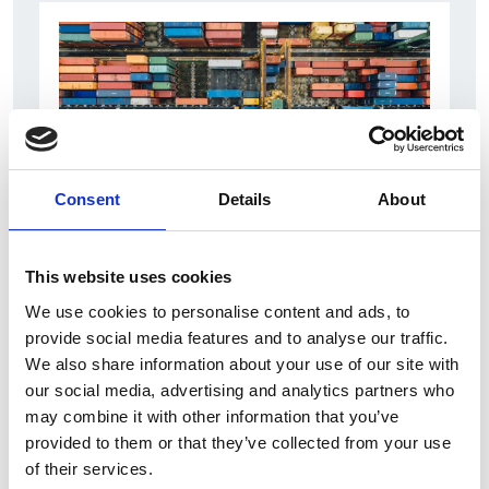
Consent
Details
About
6 Agosto 2026
This website uses cookies
L’interscambio Italia – Repubblica ha superato
nel primo semestre i dieci miliardi di euro
We use cookies to personalise content and ads, to
provide social media features and to analyse our traffic.
Interviste
We also share information about your use of our site with
our social media, advertising and analytics partners who
Overview Economica
may combine it with other information that you’ve
Repubblica Ceca
provided to them or that they’ve collected from your use
of their services.