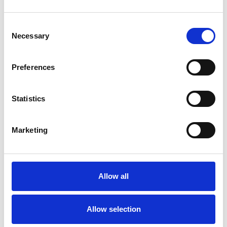
Consent
Necessary
Selection
Preferences
Statistics
Marketing
Accelera la ripresa dell’industria nel corso del
primo semestre
Overview Economica
Allow all
Repubblica Ceca
Allow selection