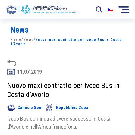
News
La Camera
Home
/
News
/
Nuovo maxi contratto per Iveco Bus in Costa
News
d’Avorio
Eventi
Sviluppo Mercato
11.07.2019
Soci
Nuovo maxi contratto per Iveco Bus in
Costa d’Avorio
Partner
Camic e Soci
Repubblica Ceca
Progetti
Iveco Bus continua ad avere successo in Costa
Area riservata
d’Avorio e nell’Africa francofona.