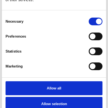
Consent
Necessary
Selection
Preferences
6 srpna 2026
Statistics
Zahraniční obchod Itálie – ČR v pololetí převýšil
deset miliard eur
Marketing
Přehled Ekonomika
Itálie
Česká republika
Allow all
Allow selection