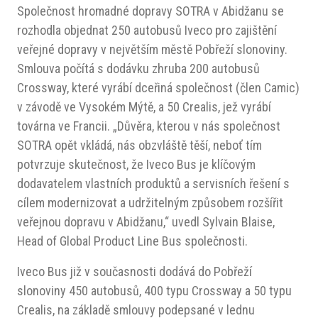
Společnost hromadné dopravy SOTRA v Abidžanu se
rozhodla objednat 250 autobusů Iveco pro zajištění
veřejné dopravy v největším městě Pobřeží slonoviny.
Smlouva počítá s dodávku zhruba 200 autobusů
Crossway, které vyrábí dceřiná společnost (člen Camic)
v závodě ve Vysokém Mýtě, a 50 Crealis, jež vyrábí
továrna ve Francii. „Důvěra, kterou v nás společnost
SOTRA opět vkládá, nás obzvláště těší, neboť tím
potvrzuje skutečnost, že Iveco Bus je klíčovým
dodavatelem vlastních produktů a servisních řešení s
cílem modernizovat a udržitelným způsobem rozšířit
veřejnou dopravu v Abidžanu,“ uvedl Sylvain Blaise,
Head of Global Product Line Bus společnosti.
Iveco Bus již v současnosti dodává do Pobřeží
slonoviny 450 autobusů, 400 typu Crossway a 50 typu
Crealis, na základě smlouvy podepsané v lednu