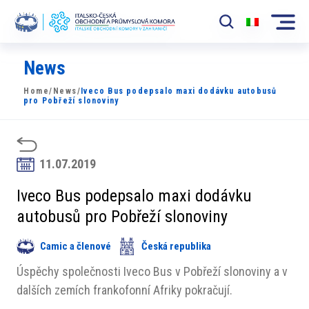
News
Komora
Home
/
News
/
Iveco Bus podepsalo maxi dodávku autobusů
News
pro Pobřeží slonoviny
Události
Rozvoj Trhu
11.07.2019
Členové
Iveco Bus podepsalo maxi dodávku
autobusů pro Pobřeží slonoviny
Partneři
Camic a členové
Česká republika
​​Projekty
Úspěchy společnosti Iveco Bus v Pobřeží slonoviny a v
Členská sekce
dalších zemích frankofonní Afriky pokračují.