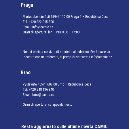
Praga
Mariánské náměstí 159/4, 110 00 Praga 1 – Repubblica Ceca
Tel:
+420 222 015 300
Email:
info@camic.cz
Orari di apertura: lun – ven 9:00 – 17:00
Non si effettua servizio di sportello al pubblico. Per fissare un
incontro con un referente, si prega di scrivere a info@camic.cz
Brno
Výstaviště 405/1, 603 00 Brno – Repubblica Ceca
Tel:
+420 548 136 340
Email:
brno@camic.cz
Orari di apertura: su appuntamento
Resta aggiornato sulle ultime novità CAMIC