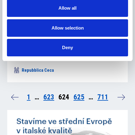
Allow all
Allow selection
9 Ottobre 2017
Deny
Travel Service prende il controllo della compagnia
aerea Czech Airlines
Repubblica Ceca
1
…
623
624
625
…
711