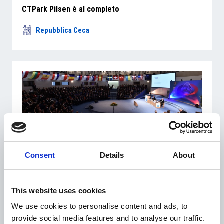
CTPark Pilsen è al completo
Repubblica Ceca
Consent
Details
About
10 Ottobre 2017
Industriali cechi: “Vogliamo la Repubblica Ceca tra
le venti economie più competitive al mondo”
This website uses cookies
We use cookies to personalise content and ads, to
Overview Economica
provide social media features and to analyse our traffic.