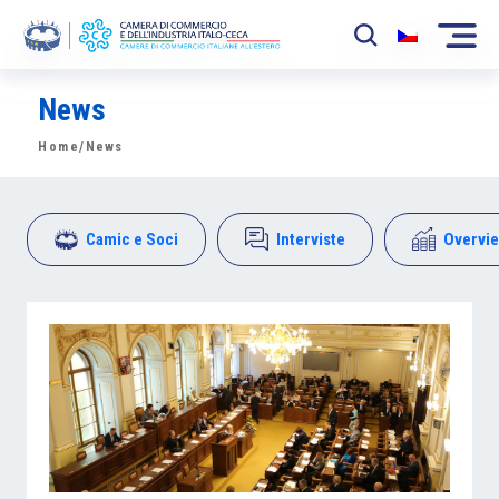
News
La Camera
Home
/News
News
Eventi
Camic e Soci
Interviste
Overvi
Sviluppo Mercato
Soci
Partner
Progetti
Area riservata