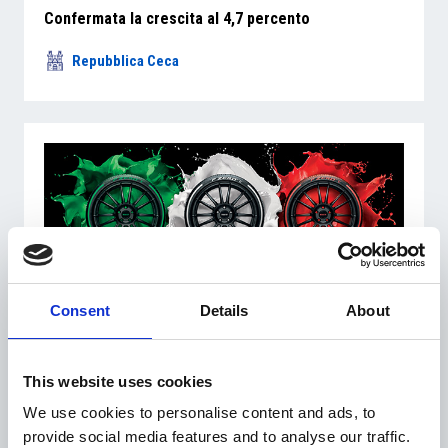
Confermata la crescita al 4,7 percento
Repubblica Ceca
Consent
Details
About
3 Ottobre 2017
Pirelli ha completato il suo percorso per tornare
in Borsa a Milano
This website uses cookies
We use cookies to personalise content and ads, to
Italia
provide social media features and to analyse our traffic.