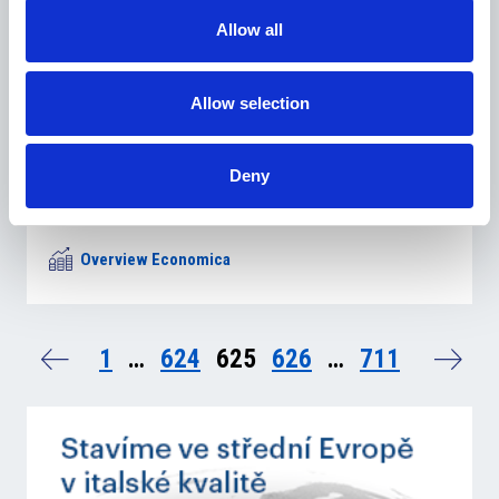
Allow all
Allow selection
2 Ottobre 2017
Deny
CzechInvest ha attirato mille miliardi di corone di
investimenti
Overview Economica
1
…
624
625
626
…
711