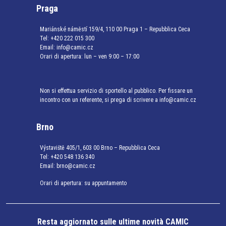
Praga
Mariánské náměstí 159/4, 110 00 Praga 1 – Repubblica Ceca
Tel:
+420 222 015 300
Email:
info@camic.cz
Orari di apertura: lun – ven 9:00 – 17:00
Non si effettua servizio di sportello al pubblico. Per fissare un
incontro con un referente, si prega di scrivere a info@camic.cz
Brno
Výstaviště 405/1, 603 00 Brno – Repubblica Ceca
Tel:
+420 548 136 340
Email:
brno@camic.cz
Orari di apertura: su appuntamento
Resta aggiornato sulle ultime novità CAMIC