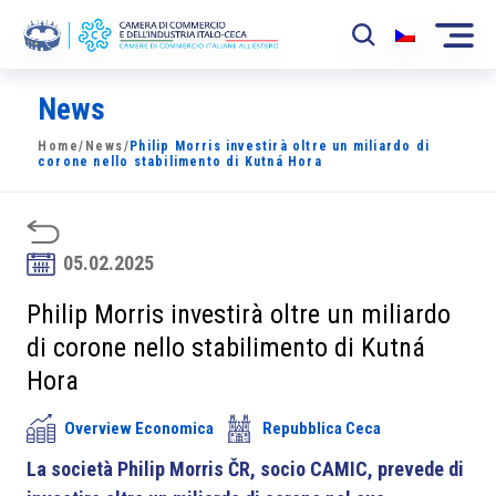
News
La Camera
Home
/
News
/
Philip Morris investirà oltre un miliardo di
News
corone nello stabilimento di Kutná Hora
Eventi
Sviluppo Mercato
05.02.2025
Soci
Philip Morris investirà oltre un miliardo
di corone nello stabilimento di Kutná
Partner
Hora
Progetti
Overview Economica
Repubblica Ceca
Area riservata
La società Philip Morris ČR, socio CAMIC, prevede di