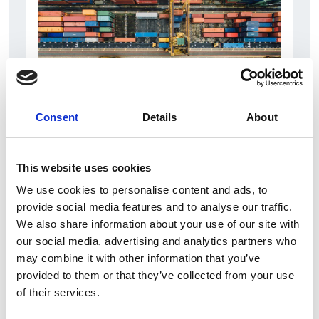
Consent
Details
About
6 Agosto 2026
L’interscambio Italia – Repubblica ha superato
This website uses cookies
nel primo semestre i dieci miliardi di euro
We use cookies to personalise content and ads, to
Interviste
provide social media features and to analyse our traffic.
We also share information about your use of our site with
Overview Economica
our social media, advertising and analytics partners who
Repubblica Ceca
may combine it with other information that you’ve
provided to them or that they’ve collected from your use
of their services.