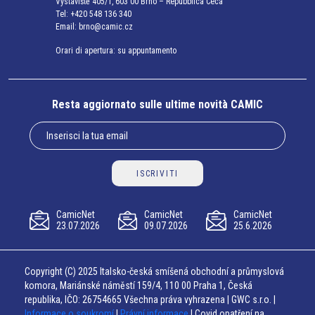
Výstaviště 405/1, 603 00 Brno – Repubblica Ceca
Tel:
+420 548 136 340
Email:
brno@camic.cz
Orari di apertura: su appuntamento
Resta aggiornato sulle ultime novità CAMIC
ISCRIVITI
CamicNet
CamicNet
CamicNet
23.07.2026
09.07.2026
25.6.2026
Copyright (C) 2025 Italsko-česká smíšená obchodní a průmyslová
komora, Mariánské náměstí 159/4, 110 00 Praha 1, Česká
republika, IČO: 26754665 Všechna práva vyhrazena | GWC s.r.o. |
Informace o soukromí
|
Právní informace
| Covid opatření na