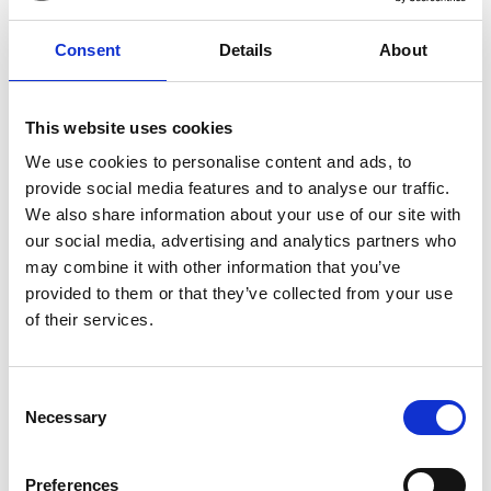
Consent
Details
About
7 Agosto 2026
This website uses cookies
Nel primo semestre è aumentata fortemente la
costruzione di nuove abitazioni
We use cookies to personalise content and ads, to
provide social media features and to analyse our traffic.
Repubblica Ceca
We also share information about your use of our site with
our social media, advertising and analytics partners who
may combine it with other information that you’ve
provided to them or that they’ve collected from your use
of their services.
Consent
Necessary
Selection
Preferences