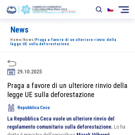
News
La Camera
Home
/
News
/
Praga a favore di un ulteriore rinvio della
News
legge UE sulla deforestazione
Eventi
Sviluppo Mercato
29.10.2025
Soci
Praga a favore di un ulteriore rinvio della
legge UE sulla deforestazione
Partner
Repubblica Ceca
Progetti
La Repubblica Ceca vuole un ulteriore rinvio del
Area riservata
regolamento comunitario sulla deforestazione.
Lo ha
detto il ministro dell’agricoltura
Marek Výborný
.