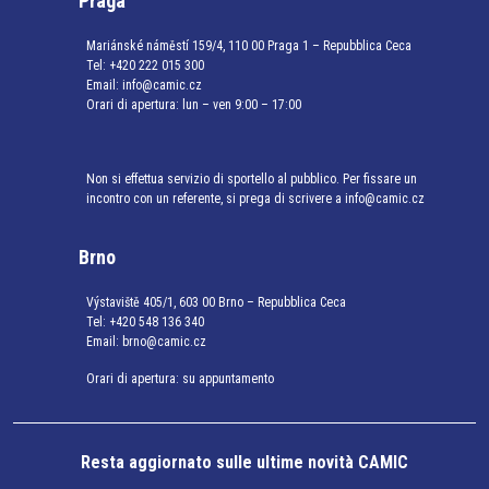
Praga
Mariánské náměstí 159/4, 110 00 Praga 1 – Repubblica Ceca
Tel:
+420 222 015 300
Email:
info@camic.cz
Orari di apertura: lun – ven 9:00 – 17:00
Non si effettua servizio di sportello al pubblico. Per fissare un
incontro con un referente, si prega di scrivere a info@camic.cz
Brno
Výstaviště 405/1, 603 00 Brno – Repubblica Ceca
Tel:
+420 548 136 340
Email:
brno@camic.cz
Orari di apertura: su appuntamento
Resta aggiornato sulle ultime novità CAMIC