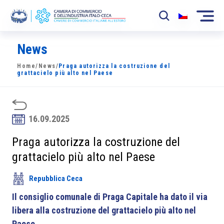
News
La Camera
Home
/
News
/
Praga autorizza la costruzione del
News
grattacielo più alto nel Paese
Eventi
Sviluppo Mercato
16.09.2025
Soci
Praga autorizza la costruzione del
grattacielo più alto nel Paese
Partner
Repubblica Ceca
Progetti
Il consiglio comunale di Praga Capitale ha dato il via
Area riservata
libera alla costruzione del grattacielo più alto nel
Paese.