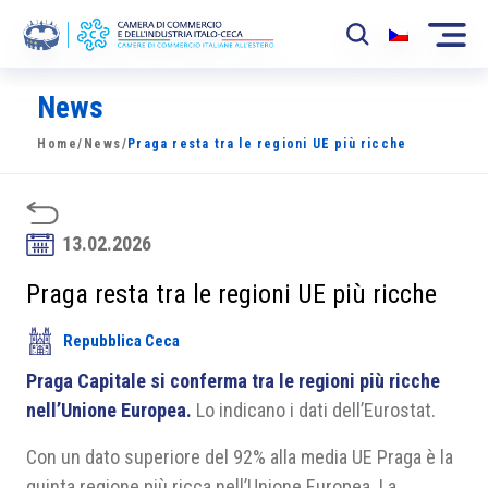
News
La Camera
Home
/
News
/
Praga resta tra le regioni UE più ricche
News
Eventi
13.02.2026
Sviluppo Mercato
Praga resta tra le regioni UE più ricche
Soci
Repubblica Ceca
Partner
Praga Capitale si conferma tra le regioni più ricche
Progetti
nell’Unione Europea.
Lo indicano i dati dell’Eurostat.
Area riservata
Con un dato superiore del 92% alla media UE Praga è la
quinta regione più ricca nell’Unione Europea. La