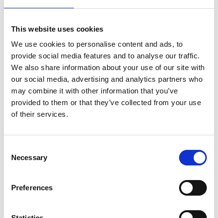
Nel primo semestre è aumentata fortemente la
costruzione di nuove abitazioni
This website uses cookies
Repubblica Ceca
We use cookies to personalise content and ads, to
provide social media features and to analyse our traffic.
We also share information about your use of our site with
our social media, advertising and analytics partners who
may combine it with other information that you’ve
provided to them or that they’ve collected from your use
of their services.
Consent
Necessary
Selection
La Škoda avvia la produzione del suo SUV Peaq
Preferences
Repubblica Ceca
Statistics