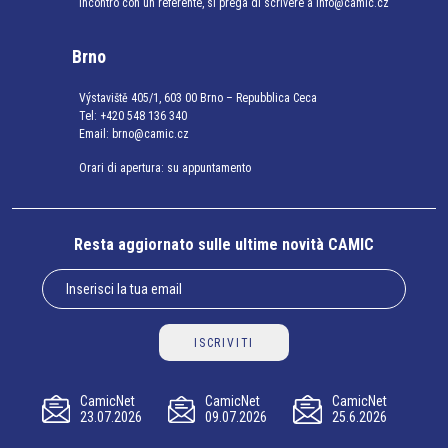
incontro con un referente, si prega di scrivere a info@camic.cz
Brno
Výstaviště 405/1, 603 00 Brno – Repubblica Ceca
Tel:
+420 548 136 340
Email:
brno@camic.cz
Orari di apertura: su appuntamento
Resta aggiornato sulle ultime novità CAMIC
ISCRIVITI
CamicNet
CamicNet
CamicNet
23.07.2026
09.07.2026
25.6.2026