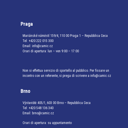
Praga
Mariánské náměstí 159/4, 110 00 Praga 1 – Repubblica Ceca
Tel:
+420 222 015 300
Email:
info@camic.cz
Orari di apertura: lun – ven 9:00 – 17:00
Non si effettua servizio di sportello al pubblico. Per fissare un
incontro con un referente, si prega di scrivere a info@camic.cz
Brno
Výstaviště 405/1, 603 00 Brno – Repubblica Ceca
Tel:
+420 548 136 340
Email:
brno@camic.cz
Orari di apertura: su appuntamento