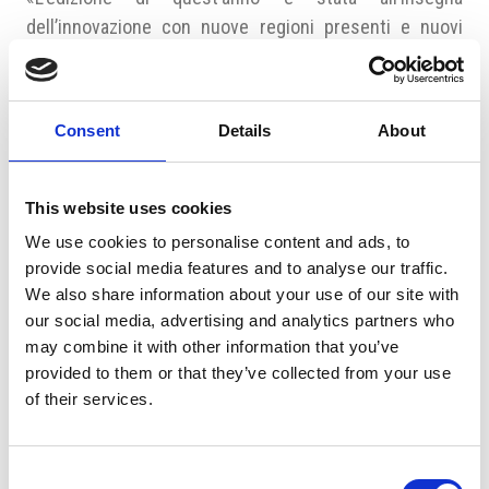
dell’innovazione con nuove regioni presenti e nuovi
progetti su settori strettamente collegati al vino come
l’olio d’oliva – commenta
Andrea Kunová
– La
manifestazione ha risposto a un’attenzione in sensibile
Consent
Details
About
crescita per i vini dell’Italia meridionale da parte del
pubblico ceco pur mantenendo una forte copertura
territoriale grazie alla presenza di aziende dalle
This website uses cookies
principali regioni vitivinicole dell’Italia centrale e
We use cookies to personalise content and ads, to
settentrionale. Anche la risposta degli operatori cechi
provide social media features and to analyse our traffic.
e l’attenzione ai vini proposti sono state molto buone.
We also share information about your use of our site with
E’ per noi motivo di grande soddisfazione che alcune
our social media, advertising and analytics partners who
may combine it with other information that you’ve
aziende italiane continuino ormai da diverse edizioni a
provided to them or that they’ve collected from your use
partecipare ad Italian Wine Emotion dimostrando
of their services.
apprezzamento per l’evento».
Fonte: Camic
Consent