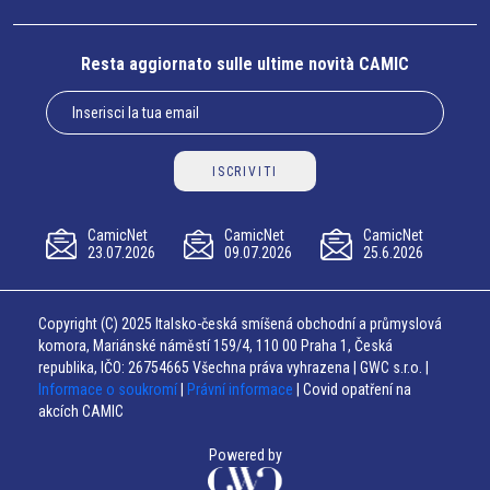
Resta aggiornato sulle ultime novità CAMIC
ISCRIVITI
CamicNet
CamicNet
CamicNet
23.07.2026
09.07.2026
25.6.2026
Copyright (C) 2025 Italsko-česká smíšená obchodní a průmyslová
komora, Mariánské náměstí 159/4, 110 00 Praha 1, Česká
republika, IČO: 26754665 Všechna práva vyhrazena | GWC s.r.o. |
Informace o soukromí
|
Právní informace
| Covid opatření na
akcích CAMIC
Powered by