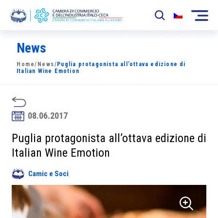
News
La Camera
Home
/
News
/
Puglia protagonista all’ottava edizione di
News
Italian Wine Emotion
Eventi
Sviluppo Mercato
08.06.2017
Soci
Puglia protagonista all’ottava edizione di
Italian Wine Emotion
Partner
Camic e Soci
Progetti
Area riservata