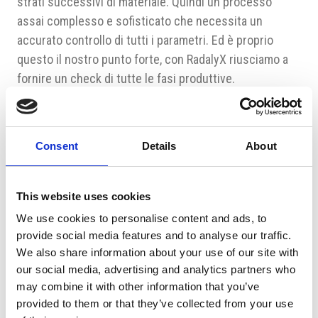
strati successivi di materiale. Quindi un processo
assai complesso e sofisticato che necessita un
accurato controllo di tutti i parametri. Ed è proprio
questo il nostro punto forte, con RadalyX riusciamo a
fornire un check di tutte le fasi produttive.
Proprio con questo scopo è in atto un innovativo
progetto, in collaborazione con il Cluster Aerospaziale
Consent
Details
About
della Moravia (MLK), per definire la catena completa per
la fornitura dei componenti strutturali ottenuti da
manifattura additiva dalla ideazione, progettazione fino
This website uses cookies
alla qualifica certificata.
We use cookies to personalise content and ads, to
Nei prossimi due o tre anni prevediamo che i nostri
provide social media features and to analyse our traffic.
We also share information about your use of our site with
dispositivi si integreranno nei sistemi di fabbrica
our social media, advertising and analytics partners who
intelligente, in cui avranno una grande importanza la
may combine it with other information that you’ve
diagnostica e il controllo della qualità. I nostri robot
provided to them or that they’ve collected from your use
collaborativi faranno parte di un flusso di dati generati