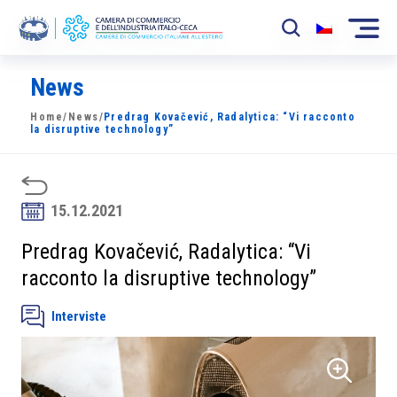
News
La Camera
Home
/
News
/
Predrag Kovačević, Radalytica: “Vi racconto
News
la disruptive technology”
Eventi
Sviluppo Mercato
15.12.2021
Soci
Predrag Kovačević, Radalytica: “Vi
racconto la disruptive technology”
Partner
Interviste
Progetti
Area riservata