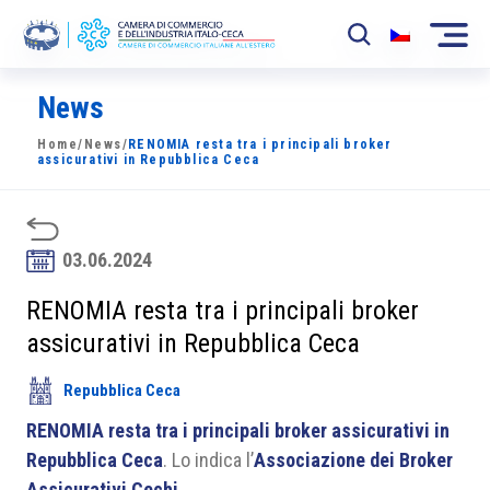
News
La Camera
Home
/
News
/
RENOMIA resta tra i principali broker
News
assicurativi in Repubblica Ceca
Eventi
Sviluppo Mercato
03.06.2024
Soci
RENOMIA resta tra i principali broker
assicurativi in Repubblica Ceca
Partner
Repubblica Ceca
Progetti
RENOMIA resta tra i principali broker assicurativi in
Area riservata
Repubblica Ceca
. Lo indica l’
Associazione dei Broker
Assicurativi Cechi
.