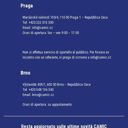
Praga
Mariánské náměstí 159/4, 110 00 Praga 1 – Repubblica Ceca
Tel:
+420 222 015 300
Email:
info@camic.cz
Orari di apertura: lun – ven 9:00 – 17:00
Non si effettua servizio di sportello al pubblico. Per fissare un
incontro con un referente, si prega di scrivere a info@camic.cz
Brno
Výstaviště 405/1, 603 00 Brno – Repubblica Ceca
Tel:
+420 548 136 340
Email:
brno@camic.cz
Orari di apertura: su appuntamento
Resta aggiornato sulle ultime novità CAMIC