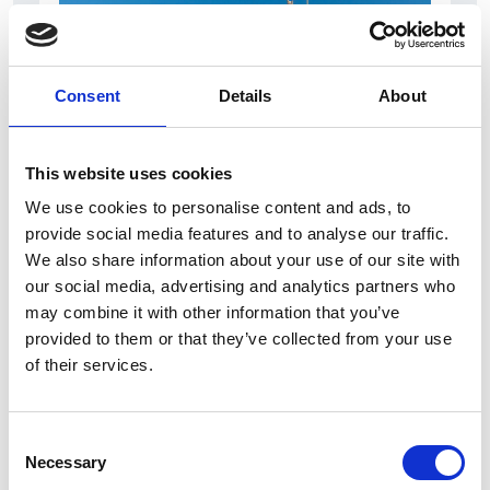
Consent
Details
About
This website uses cookies
7 Agosto 2026
We use cookies to personalise content and ads, to
Nel primo semestre è aumentata fortemente la
provide social media features and to analyse our traffic.
costruzione di nuove abitazioni
We also share information about your use of our site with
our social media, advertising and analytics partners who
Repubblica Ceca
may combine it with other information that you’ve
provided to them or that they’ve collected from your use
of their services.
Consent
Necessary
Selection