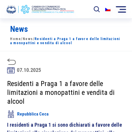
News
La Camera
Home
/
News
/
Residenti a Praga 1 a favore delle limitazioni
News
a monopattini e vendita di alcool
Eventi
Sviluppo Mercato
07.10.2025
Soci
Residenti a Praga 1 a favore delle
limitazioni a monopattini e vendita di
Partner
alcool
Progetti
Repubblica Ceca
Area riservata
I residenti a Praga 1 si sono dichiarati a favore delle