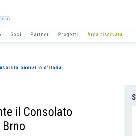
o
Soci
Partner
Progetti
Area riservata
nsolato onorario d’Italia
S
nte il Consolato
a Brno