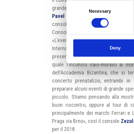
Consent
grande interesse a Brno e in tutta la r
Necessary
Selection
Pavel Zezula
descrive uno dei moti
consolare. La priorità del console è a
Consolato collabora a diversi eventi i
«L’evento più vicino sarà l’apertur
Deny
Internazionale di Meccanica, dove si t
presenti» dice
Zezula
. Gli altri ev
quale l’incontro italo-moravo al mo
dell’Accademia Bizantina, che si te
concerto prenatalizio, entrambi in
preparare alcuni eventi di grande spes
piccolo. Stiamo pensando alla mostr
buon riscontro, oppure al tour di c
principalmente dei marchi Ferrari e 
Praga via Brno», così il console
Zezul
per il 2018.