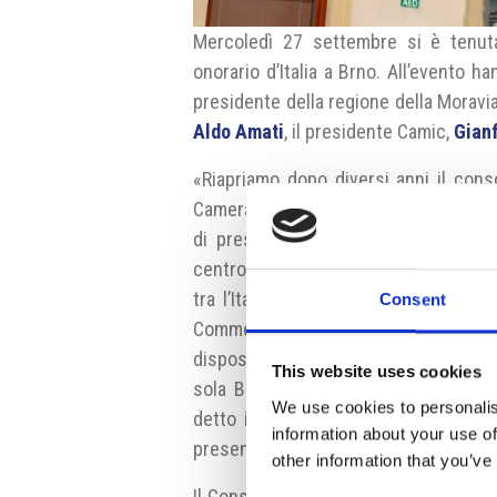
Mercoledì 27 settembre si è tenuta 
onorario d’Italia a Brno. All’evento ha
presidente della regione della Moravi
Aldo Amati
, il presidente Camic,
Gianf
«Riapriamo dopo diversi anni il cons
Camera di Commercio Italo-Ceca», ha
di presentazione. La struttura non s
centro di riferimento per lo sviluppo 
tra l’Italia e la Moravia. «Siamo molto
Consent
Commercio presso il Consolato. Il 
disposizione un punto di riferimento a
This website uses cookies
sola Brno, ma puntiamo a coinvolgere
We use cookies to personalis
detto il presidente
Gianfranco Pinci
information about your use of
presenti in regione.
other information that you’ve
Il Console onorario è stato nominato 