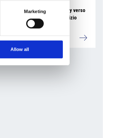
La società pubblica České dráhy verso
Marketing
la riconferma nella gara di servizio
ferroviario
Repubblica Ceca
Allow all