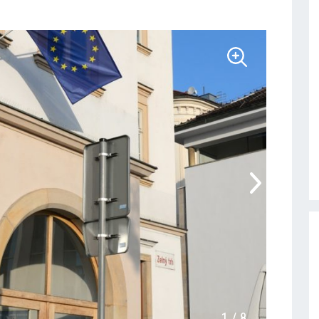
1
/
8