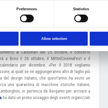
egione per lo sviluppo dei rapporti con l’Italia», così
Preferences
Statistics
vi che lo hanno portato ad accettare l’incarico
vviare a pieno regime i servizi consolari. Inoltre il
talo–moravi in preparazione entro la fine dell’anno.
a, martedì 10 ottobre, dell’Area Italia alla Fiera
Allow selection
erranno diversi incontri con gli imprenditori italiani
enti in programma hanno un carattere più culturale,
numento ai Carbonari del 25 ottobre, il concerto
rrà a Brno il 26 ottobre, il MittelCinemaFest e il
 calendario per dicembre. «Per il 2018 vogliamo
sore, ai quali se ne aggiungeranno altri di taglio più
a del design italiano, che quest’anno ha avuto un
irca una quarantina di macchine storiche italiane,
Lamborghini, in partenza da Bergamo per arrivare a
a
ha dato un primo assaggio degli eventi organizzati