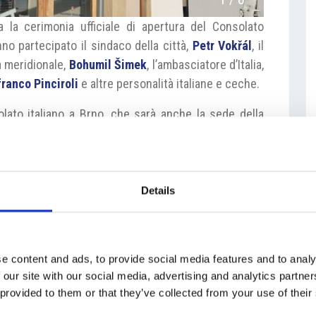
la cerimonia ufficiale di apertura del Consolato
nno partecipato il sindaco della città,
Petr Vokřál
, il
a meridionale,
Bohumil Šimek
, l’ambasciatore d’Italia,
ranco Pinciroli
e altre personalità italiane e ceche.
olato italiano a Brno, che sarà anche la sede della
 detto l’ambasciatore
Amati
alla conferenza stampa
volgerà soltanto le funzioni consolari, ma sarà il
delle relazioni economiche, culturali e scientifiche
 soddisfatti di poter aprire l’ufficio della Camera di
Details
nostro primo obiettivo è stato quello di avere a
 Brno. Non vogliamo limitare la nostra attività alla
 anche altre città della Moravia e della Slesia» ha
e content and ads, to provide social media features and to analy
roli,
ricordando l’importanza delle aziende italiane
 our site with our social media, advertising and analytics partn
 provided to them or that they’ve collected from your use of their
a febbraio di quest’anno,
Pavel Zezula
. «Ho visto un