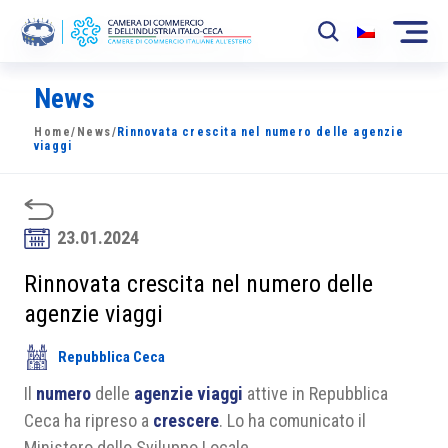
News
La Camera
Home
/
News
/
Rinnovata crescita nel numero delle agenzie
News
viaggi
Eventi
Sviluppo Mercato
23.01.2024
Soci
Rinnovata crescita nel numero delle
agenzie viaggi
Partner
Repubblica Ceca
Progetti
Il
numero
delle
agenzie viaggi
attive in Repubblica
Area riservata
Ceca ha ripreso a
crescere
. Lo ha comunicato il
Ministero dello Sviluppo Locale.