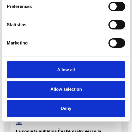
Preferences
Statistics
La Škoda avvia la produzione del suo SUV Peaq
Repubblica Ceca
Marketing
Allow all
Allow selection
Deny
La società pubblica České dráhy verso la