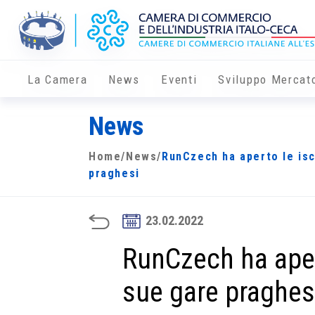
La Camera
News
Eventi
Sviluppo Mercat
News
Home
/
News
/
RunCzech ha aperto le isc
praghesi
23.02.2022
RunCzech ha apert
sue gare praghes