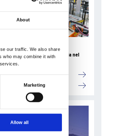
About
se our traffic. We also share
Accelera la ripresa dell’industria nel
ers who may combine it with
corso del primo semestre
 services.
Overview Economica
Marketing
Repubblica Ceca
Allow all