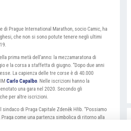
he di Prague International Marathon, socio Camic, ha
aghesi, che non si sono potute tenere negli ultimi
19.
nella prima metà dell’anno: la mezzamaratona di
gio e la corsa a staffetta di giugno. “Dopo due anni
resse. La capienza delle tre corse è di 40.000
PIM
Carlo Capalbo
. Nelle iscrizioni hanno la
renotato una gara nel 2020. Secondo gli
he per altre iscrizioni.
 dal sindaco di Praga Capitale Zdeněk Hřib. “Possiamo
 Praga come una partenza simbolica di ritorno alla
robabilità, che le gare con il pubblico si possano