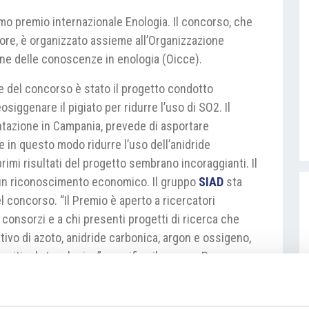
mo premio internazionale Enologia. Il concorso, che
tore, è organizzato assieme all’Organizzazione
ne delle conoscenze in enologia (Oicce).
e del concorso è stato il progetto condotto
eosiggenare il pigiato per ridurre l’uso di SO2. Il
entazione in Campania, prevede di asportare
 in questo modo ridurre l’uso dell’anidride
primi risultati del progetto sembrano incoraggianti. Il
 un riconoscimento economico. Il gruppo
SIAD
sta
l concorso. “Il Premio è aperto a ricercatori
, consorzi e a chi presenti progetti di ricerca che
tivo di azoto, anidride carbonica, argon e ossigeno,
tore viticolo/enologico” specifica il gruppo. Possono
di sviluppo.
/