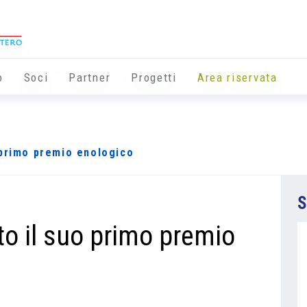
o
Soci
Partner
Progetti
Area riservata
 primo premio enologico
S
o il suo primo premio