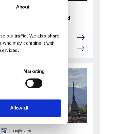
About
31 Luglio 2026
L’industriale ceco Michal Strnad
acquisisce il 14% di Pirelli
se our traffic. We also share
Camic e Soci
ers who may combine it with
Italia
 services.
Marketing
Allow all
30 Luglio 2026