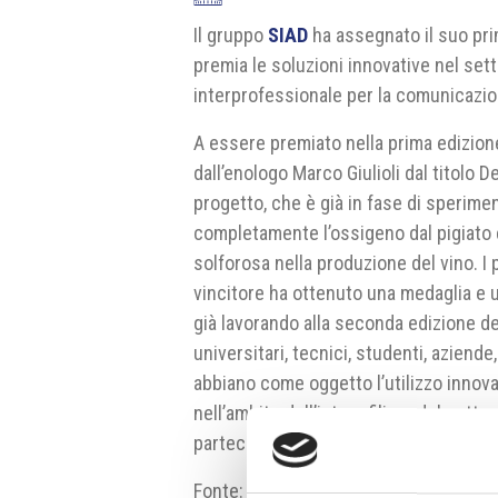
Il gruppo
SIAD
ha assegnato il suo pri
premia le soluzioni innovative nel set
interprofessionale per la comunicazio
A essere premiato nella prima edizion
dall’enologo Marco Giulioli dal titolo D
progetto, che è già in fase di sperim
completamente l’ossigeno dal pigiato e
solforosa nella produzione del vino. I 
vincitore ha ottenuto una medaglia e
già lavorando alla seconda edizione de
universitari, tecnici, studenti, aziende
abbiano come oggetto l’utilizzo innova
nell’ambito dell’intera filiera del set
partecipare progetti in qualsiasi fase 
Fonte:
https://www.siad.com/it/news