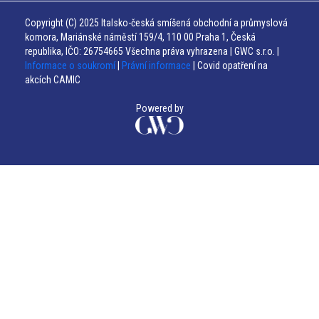
Copyright (C) 2025 Italsko-česká smíšená obchodní a průmyslová
komora, Mariánské náměstí 159/4, 110 00 Praha 1, Česká
republika, IČO: 26754665 Všechna práva vyhrazena | GWC s.r.o. |
Informace o soukromí
|
Právní informace
| Covid opatření na
akcích CAMIC
Powered by