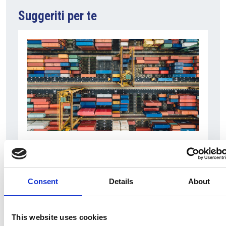
Suggeriti per te
6 Agosto 2026
L’interscambio Italia – Repubblica ha superato
nel primo semestre i dieci miliardi di euro
Consent
Details
About
Interviste
Overview Economica
This website uses cookies