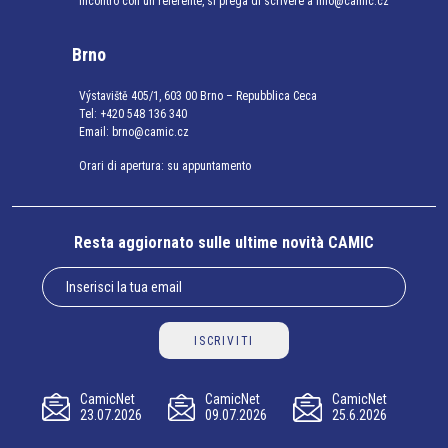
incontro con un referente, si prega di scrivere a info@camic.cz
Brno
Výstaviště 405/1, 603 00 Brno – Repubblica Ceca
Tel:
+420 548 136 340
Email:
brno@camic.cz
Orari di apertura: su appuntamento
Resta aggiornato sulle ultime novità CAMIC
ISCRIVITI
CamicNet
CamicNet
CamicNet
23.07.2026
09.07.2026
25.6.2026