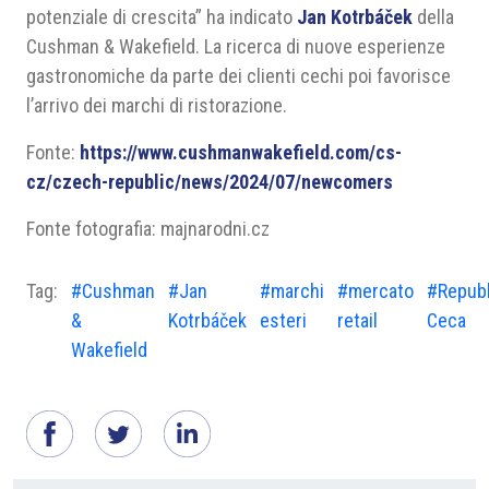
potenziale di crescita” ha indicato
Jan Kotrbáček
della
Cushman & Wakefield. La ricerca di nuove esperienze
gastronomiche da parte dei clienti cechi poi favorisce
l’arrivo dei marchi di ristorazione.
Fonte:
https://www.cushmanwakefield.com/cs-
cz/czech-republic/news/2024/07/newcomers
Fonte fotografia: majnarodni.cz
Tag:
#Cushman
#Jan
#marchi
#mercato
#Repubb
&
Kotrbáček
esteri
retail
Ceca
Wakefield