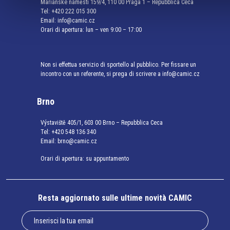
Mariánské náměstí 159/4, 110 00 Praga 1 – Repubblica Ceca
Tel:
+420 222 015 300
Email:
info@camic.cz
Orari di apertura: lun – ven 9:00 – 17:00
Non si effettua servizio di sportello al pubblico. Per fissare un
incontro con un referente, si prega di scrivere a info@camic.cz
Brno
Výstaviště 405/1, 603 00 Brno – Repubblica Ceca
Tel:
+420 548 136 340
Email:
brno@camic.cz
Orari di apertura: su appuntamento
Resta aggiornato sulle ultime novità CAMIC