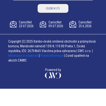
ISCRIVITI
CamicNet
CamicNet
CamicNet
23.07.2026
09.07.2026
25.6.2026
Copyright (C) 2025 Italsko-česká smíšená obchodní a průmyslová
komora, Mariánské náměstí 159/4, 110 00 Praha 1, Česká
republika, IČO: 26754665 Všechna práva vyhrazena | GWC s.r.o. |
Informace o soukromí
|
Právní informace
| Covid opatření na
akcích CAMIC
Powered by