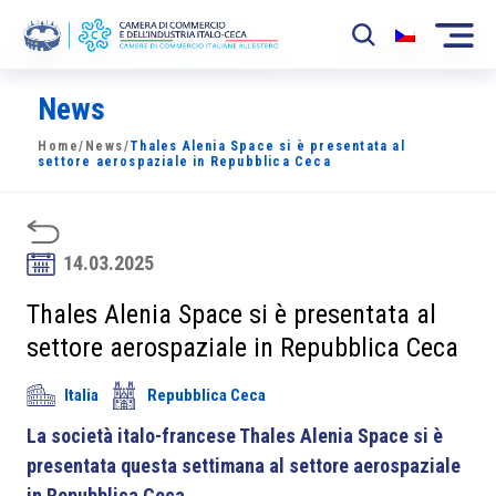
News
La Camera
Home
/
News
/
Thales Alenia Space si è presentata al
News
settore aerospaziale in Repubblica Ceca
Eventi
Sviluppo Mercato
14.03.2025
Soci
Thales Alenia Space si è presentata al
settore aerospaziale in Repubblica Ceca
Partner
Italia
Repubblica Ceca
Progetti
La società italo-francese Thales Alenia Space si è
Area riservata
presentata questa settimana al settore aerospaziale
in Repubblica Ceca.