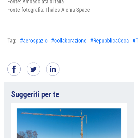
Fonte: Ambasciata d’Italia
Fonte fotografia: Thales Alenia Space
Tag:
#aerospazio
#collaborazione
#RepubblicaCeca
#T
Suggeriti per te