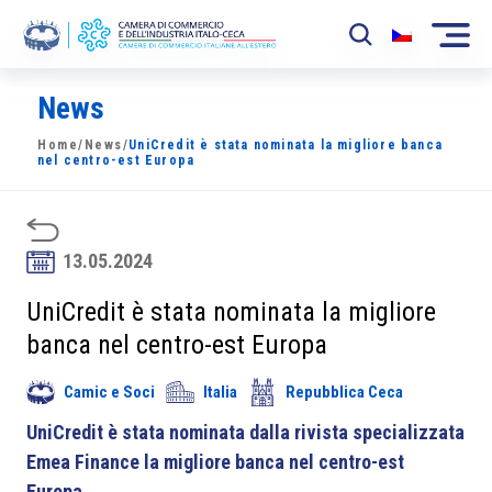
News
La Camera
Home
/
News
/
UniCredit è stata nominata la migliore banca
News
nel centro-est Europa
Eventi
Sviluppo Mercato
13.05.2024
Soci
UniCredit è stata nominata la migliore
banca nel centro-est Europa
Partner
Camic e Soci
Italia
Repubblica Ceca
Progetti
UniCredit è stata nominata dalla rivista specializzata
Area riservata
Emea Finance la migliore banca nel centro-est
Europa
.