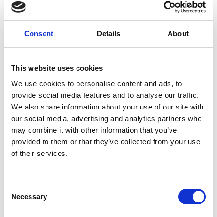
Consent
Details
About
7 Agosto 2026
This website uses cookies
Nel primo semestre è aumentata fortemente la
We use cookies to personalise content and ads, to
costruzione di nuove abitazioni
provide social media features and to analyse our traffic.
We also share information about your use of our site with
Repubblica Ceca
our social media, advertising and analytics partners who
may combine it with other information that you’ve
provided to them or that they’ve collected from your use
of their services.
Consent
Necessary
Selection