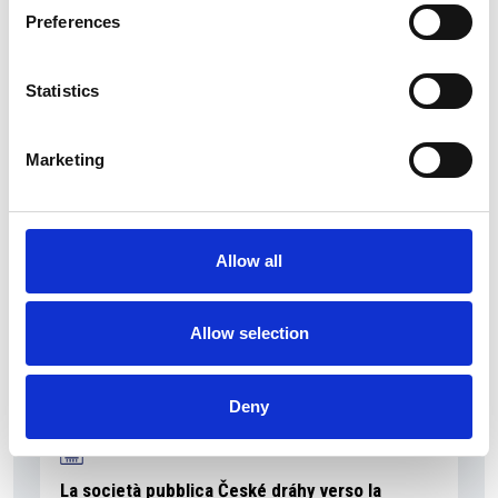
Preferences
Statistics
La Škoda avvia la produzione del suo SUV Peaq
Repubblica Ceca
Marketing
Allow all
Allow selection
Deny
La società pubblica České dráhy verso la