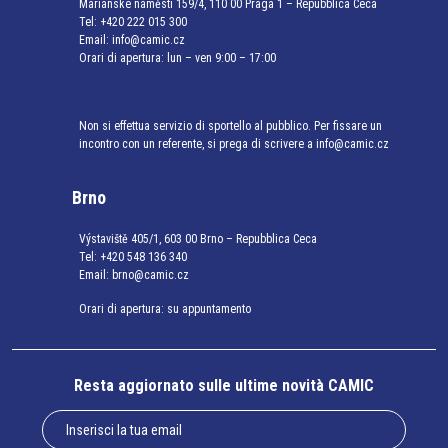
Mariánské náměstí 159/4, 110 00 Praga 1 – Repubblica Ceca
Tel:
+420 222 015 300
Email:
info@camic.cz
Orari di apertura: lun – ven 9:00 – 17:00
Non si effettua servizio di sportello al pubblico. Per fissare un
incontro con un referente, si prega di scrivere a info@camic.cz
Brno
Výstaviště 405/1, 603 00 Brno – Repubblica Ceca
Tel:
+420 548 136 340
Email:
brno@camic.cz
Orari di apertura: su appuntamento
Resta aggiornato sulle ultime novità CAMIC