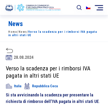
News
La Camera
Home
/
News
/
Verso la scadenza per i rimborsi IVA pagata
News
in altri stati UE
Eventi
Sviluppo Mercato
28.08.2024
Soci
Verso la scadenza per i rimborsi IVA
pagata in altri stati UE
Partner
Italia
Repubblica Ceca
Progetti
Si sta avvicinando la scadenza per presentare la
Area riservata
richiesta di rimborso dell’IVA pagata in altri stati UE
.