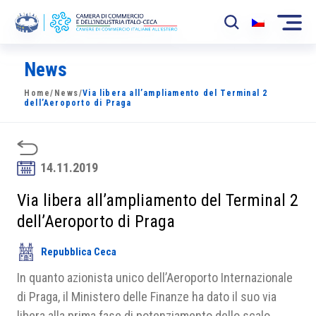
News
La Camera
Home
/
News
/
Via libera all’ampliamento del Terminal 2
News
dell’Aeroporto di Praga
Eventi
Sviluppo Mercato
14.11.2019
Soci
Via libera all’ampliamento del Terminal 2
dell’Aeroporto di Praga
Partner
Repubblica Ceca
Progetti
In quanto azionista unico dell’Aeroporto Internazionale
Area riservata
di Praga, il Ministero delle Finanze ha dato il suo via
libera alla prima fase di potenziamento dello scalo.