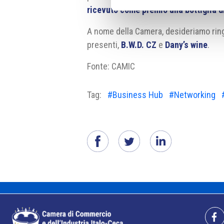
ricevuto come premio una bottiglia di
A nome della Camera, desideriamo ringra
presenti,
B.W.D. CZ
e
Dany’s wine
.
Fonte: CAMIC
Tag:
#Business Hub
#Networking