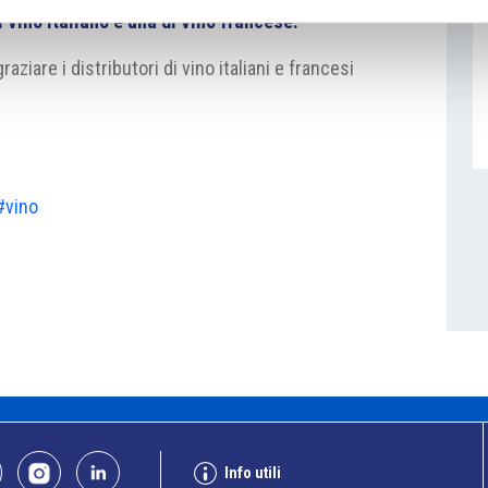
 vino italiano e una di vino francese.
ziare i distributori di vino italiani e francesi
#vino
Info utili