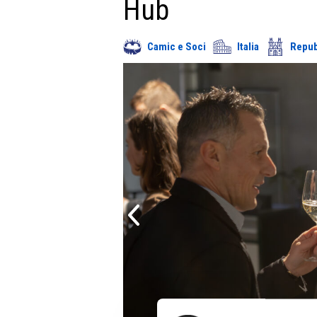
Hub
Camic e Soci
Italia
Repub