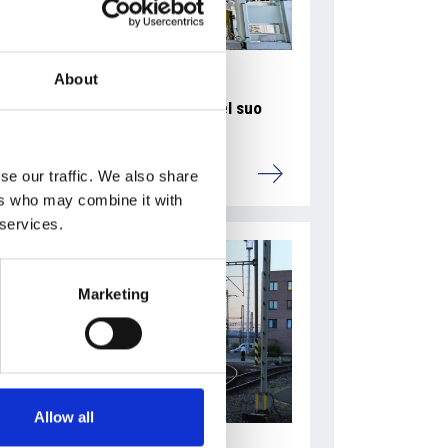
About
La Škoda avvia la produzione del suo
SUV Peaq
Repubblica Ceca
se our traffic. We also share
ers who may combine it with
 services.
Marketing
Allow all