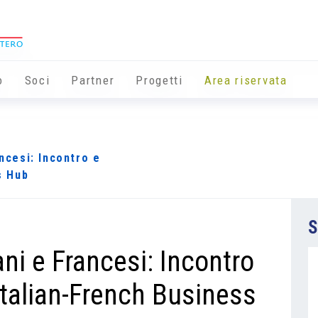
o
Soci
Partner
Progetti
Area riservata
ancesi: Incontro e
s Hub
S
ani e Francesi: Incontro
Italian-French Business