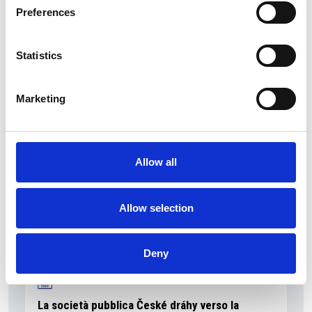
Preferences
Statistics
La Škoda avvia la produzione del suo SUV Peaq
Repubblica Ceca
Marketing
Allow all
Allow selection
Deny
La società pubblica České dráhy verso la