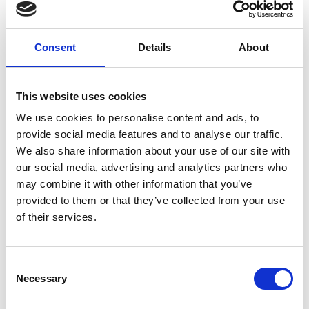
Consent
Details
About
7 Agosto 2026
This website uses cookies
Nel primo semestre è aumentata fortemente la
We use cookies to personalise content and ads, to
costruzione di nuove abitazioni
provide social media features and to analyse our traffic.
We also share information about your use of our site with
Repubblica Ceca
our social media, advertising and analytics partners who
may combine it with other information that you’ve
provided to them or that they’ve collected from your use
of their services.
Consent
Necessary
Selection