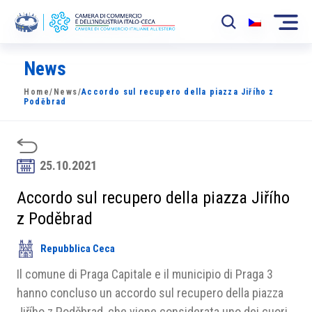
News
La Camera
Home
/
News
/
Accordo sul recupero della piazza Jiřího z
News
Poděbrad
Eventi
Sviluppo Mercato
25.10.2021
Soci
Accordo sul recupero della piazza Jiřího
z Poděbrad
Partner
Repubblica Ceca
Progetti
Il comune di Praga Capitale e il municipio di Praga 3
Area riservata
hanno concluso un accordo sul recupero della piazza
Jiřího z Poděbrad, che viene considerata uno dei cuori