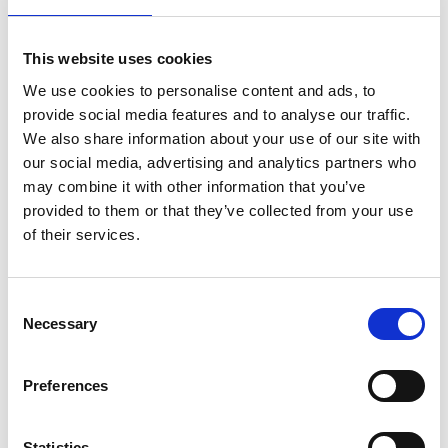
È certamente la parte più difficile del nostro lavoro. Per
fortuna abbiamo una serie di fornitori molto affidabili e
This website uses cookies
molto attenti alla qualità, che hanno una grande
We use cookies to personalise content and ads, to
conoscenza dei prodotti italiani. Gli ingredienti sono
provide social media features and to analyse our traffic.
scelti in base ai piatti che inseriamo nei nostri menù
We also share information about your use of our site with
our social media, advertising and analytics partners who
stagionali. Nella stagione invernale abbiamo portato
may combine it with other information that you’ve
sulle tavole tipicità come la carne di Fassona, che è
provided to them or that they’ve collected from your use
stata dichiarata presidio Slow Food, o il tonno
of their services.
mediterraneo. Usiamo solo prodotti di stagione, che
compriamo anche al mercato di frutta e verdura di
Piazza Jiriho z Podebrad. Siamo fieri del fatto che nella
Consent
Necessary
nostra cucina non ci siano conserve.
Selection
Oltre alla cucina cercate di attirare clienti con eventi
Preferences
specifici organizzati nel ristorante?
Hostaria è un luogo che viene incontro ai clienti. Perciò
Statistics