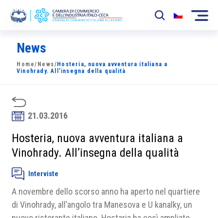
News
La Camera
Home
/
News
/
Hosteria, nuova avventura italiana a
News
Vinohrady. All’insegna della qualità
Eventi
Sviluppo Mercato
21.03.2016
Soci
Hosteria, nuova avventura italiana a
Vinohrady. All’insegna della qualità
Partner
Interviste
Progetti
A novembre dello scorso anno ha aperto nel quartiere
Area riservata
di Vinohrady, all’angolo tra Manesova e U kanalky, un
nuovo ristorante italiano. Hostaria ha così ampliato