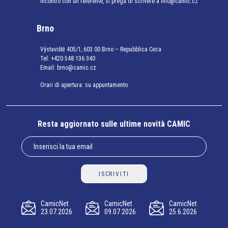
incontro con un referente, si prega di scrivere a info@camic.cz
Brno
Výstaviště 405/1, 603 00 Brno – Repubblica Ceca
Tel:
+420 548 136 340
Email:
brno@camic.cz
Orari di apertura: su appuntamento
Resta aggiornato sulle ultime novità CAMIC
ISCRIVITI
CamicNet
CamicNet
CamicNet
23.07.2026
09.07.2026
25.6.2026