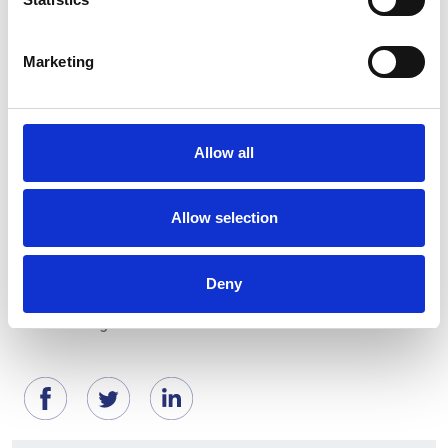
mercoledì organizziamo serate con musica, giovedì
facciamo i calamari fritti che sono diventati molto
Marketing
popolari, mentre nel week-end offriamo menù per
famiglie, recuperando così la tradizione italiana del
pranzo della domenica. Durante i giorni feriali poi
Allow all
abbiamo anche un menù per business lunch, che
permette di consumare due piatti a un prezzo molto
ragionevole. I clienti possono così usufruire del
Allow selection
ristorante in modi e situazioni diverse.
Deny
Fonte fotografia: Hostaria