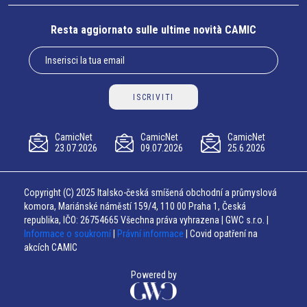
Resta aggiornato sulle ultime novità CAMIC
ISCRIVITI
CamicNet
CamicNet
CamicNet
23.07.2026
09.07.2026
25.6.2026
Copyright (C) 2025 Italsko-česká smíšená obchodní a průmyslová
komora, Mariánské náměstí 159/4, 110 00 Praha 1, Česká
republika, IČO: 26754665 Všechna práva vyhrazena | GWC s.r.o. |
Informace o soukromí
|
Právní informace
| Covid opatření na
akcích CAMIC
Powered by