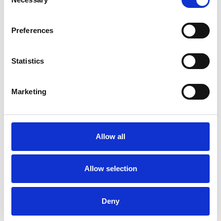
Selection
7 Agosto 2026
Preferences
La banca centrale non modifica i tassi ma
rivede le stime di crescita
Statistics
Overview Economica
Repubblica Ceca
Marketing
Allow all
Allow selection
Deny