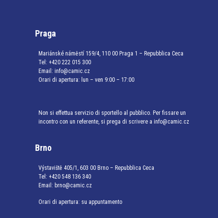
Praga
Mariánské náměstí 159/4, 110 00 Praga 1 – Repubblica Ceca
Tel:
+420 222 015 300
Email:
info@camic.cz
Orari di apertura: lun – ven 9:00 – 17:00
Non si effettua servizio di sportello al pubblico. Per fissare un
incontro con un referente, si prega di scrivere a info@camic.cz
Brno
Výstaviště 405/1, 603 00 Brno – Repubblica Ceca
Tel:
+420 548 136 340
Email:
brno@camic.cz
Orari di apertura: su appuntamento