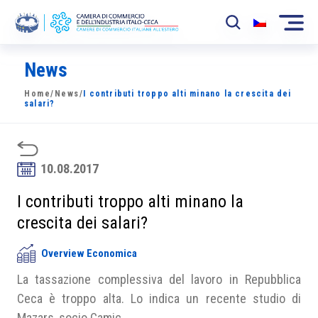
News
La Camera
Home
/
News
/
I contributi troppo alti minano la crescita dei
News
salari?
Eventi
Sviluppo Mercato
10.08.2017
Soci
I contributi troppo alti minano la
crescita dei salari?
Partner
Overview Economica
Progetti
La tassazione complessiva del lavoro in Repubblica
Area riservata
Ceca è troppo alta. Lo indica un recente studio di
Mazars, socio Camic.