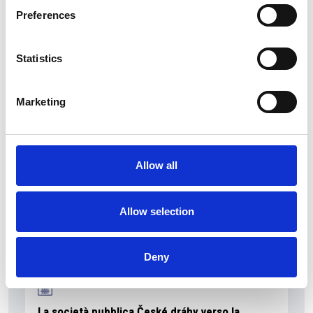
Preferences
Statistics
La Škoda avvia la produzione del suo SUV Peaq
Repubblica Ceca
Marketing
Allow all
Allow selection
Deny
La società pubblica České dráhy verso la