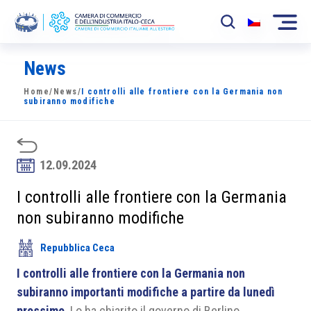
News
La Camera
Home
/
News
/
I controlli alle frontiere con la Germania non
News
subiranno modifiche
Eventi
Sviluppo Mercato
12.09.2024
Soci
I controlli alle frontiere con la Germania
non subiranno modifiche
Partner
Repubblica Ceca
Progetti
I controlli alle frontiere con la Germania non
Area riservata
subiranno importanti modifiche a partire da lunedì
prossimo
. Lo ha chiarito il governo di Berlino.