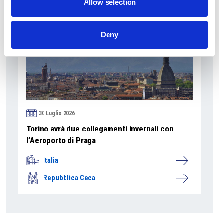
Allow selection
Deny
30 Luglio 2026
Torino avrà due collegamenti invernali con
l’Aeroporto di Praga
Italia
Repubblica Ceca