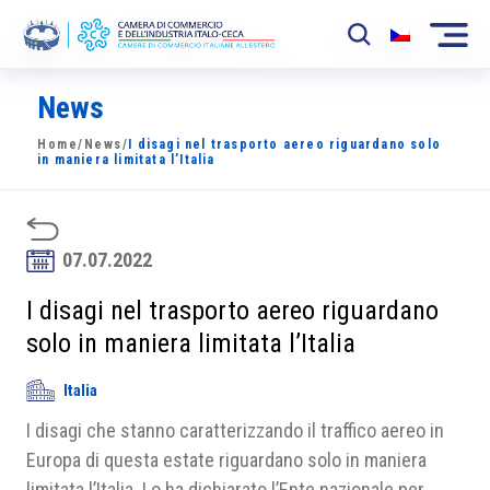
News
La Camera
Home
/
News
/
I disagi nel trasporto aereo riguardano solo
News
in maniera limitata l’Italia
Eventi
Sviluppo Mercato
07.07.2022
Soci
I disagi nel trasporto aereo riguardano
solo in maniera limitata l’Italia
Partner
Italia
Progetti
I disagi che stanno caratterizzando il traffico aereo in
Area riservata
Europa di questa estate riguardano solo in maniera
limitata l’Italia. Lo ha dichiarato l’Ente nazionale per