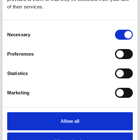
of their services.
Consent
Necessary
Selection
Preferences
Statistics
31 Luglio 2026
Marketing
L’industriale ceco Michal Strnad acquisisce il
14% di Pirelli
Camic e Soci
Allow all
Italia