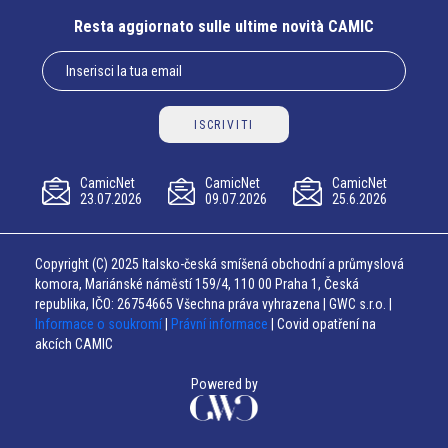
Resta aggiornato sulle ultime novità CAMIC
ISCRIVITI
CamicNet
CamicNet
CamicNet
23.07.2026
09.07.2026
25.6.2026
Copyright (C) 2025 Italsko-česká smíšená obchodní a průmyslová
komora, Mariánské náměstí 159/4, 110 00 Praha 1, Česká
republika, IČO: 26754665 Všechna práva vyhrazena | GWC s.r.o. |
Informace o soukromí
|
Právní informace
| Covid opatření na
akcích CAMIC
Powered by