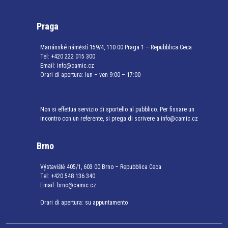
Praga
Mariánské náměstí 159/4, 110 00 Praga 1 – Repubblica Ceca
Tel:
+420 222 015 300
Email:
info@camic.cz
Orari di apertura: lun – ven 9:00 – 17:00
Non si effettua servizio di sportello al pubblico. Per fissare un
incontro con un referente, si prega di scrivere a info@camic.cz
Brno
Výstaviště 405/1, 603 00 Brno – Repubblica Ceca
Tel:
+420 548 136 340
Email:
brno@camic.cz
Orari di apertura: su appuntamento