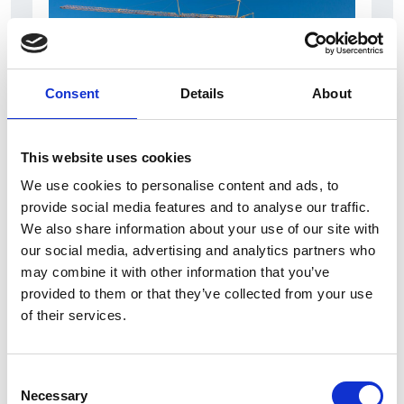
Consent
Details
About
This website uses cookies
7 Agosto 2026
We use cookies to personalise content and ads, to
provide social media features and to analyse our traffic.
Nel primo semestre è aumentata fortemente la
We also share information about your use of our site with
costruzione di nuove abitazioni
our social media, advertising and analytics partners who
Repubblica Ceca
may combine it with other information that you’ve
provided to them or that they’ve collected from your use
of their services.
Consent
Necessary
Selection