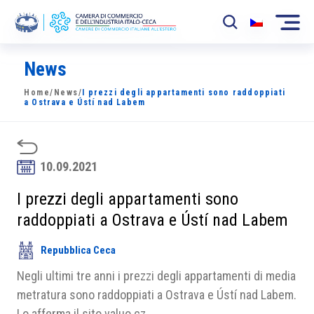
News
La Camera
Home
/
News
/
I prezzi degli appartamenti sono raddoppiati
News
a Ostrava e Ústí nad Labem
Eventi
Sviluppo Mercato
10.09.2021
Soci
I prezzi degli appartamenti sono
raddoppiati a Ostrava e Ústí nad Labem
Partner
Repubblica Ceca
Progetti
Negli ultimi tre anni i prezzi degli appartamenti di media
Area riservata
metratura sono raddoppiati a Ostrava e Ústí nad Labem.
Lo afferma il sito valuo.cz.