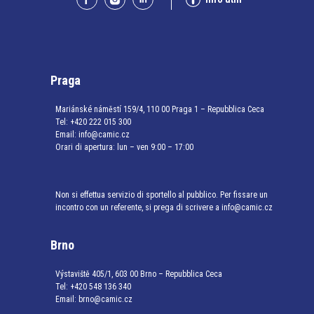
Praga
Mariánské náměstí 159/4, 110 00 Praga 1 – Repubblica Ceca
Tel:
+420 222 015 300
Email:
info@camic.cz
Orari di apertura: lun – ven 9:00 – 17:00
Non si effettua servizio di sportello al pubblico. Per fissare un
incontro con un referente, si prega di scrivere a info@camic.cz
Brno
Výstaviště 405/1, 603 00 Brno – Repubblica Ceca
Tel:
+420 548 136 340
Email:
brno@camic.cz