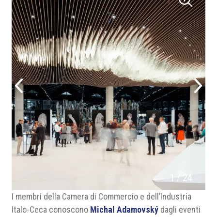
1
/
24
I membri della Camera di Commercio e dell’Industria
Italo-Ceca conoscono
Michal Adamovský
dagli eventi