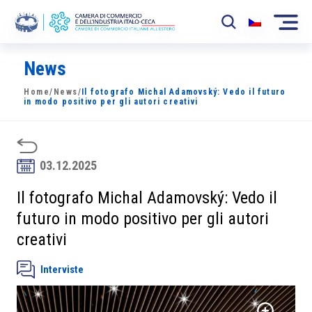
News
La Camera
Home
/
News
/
Il fotografo Michal Adamovský: Vedo il futuro
News
in modo positivo per gli autori creativi
Eventi
Sviluppo Mercato
03.12.2025
Soci
Il fotografo Michal Adamovský: Vedo il
futuro in modo positivo per gli autori
Partner
creativi
Progetti
Interviste
Area riservata