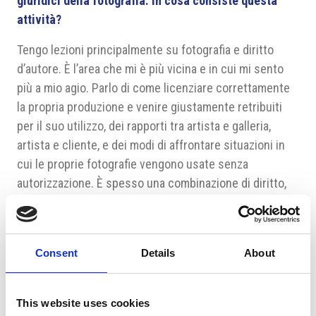
giuridici della fotografia. In cosa consiste questa
attività?
Tengo lezioni principalmente su fotografia e diritto
d’autore. È l’area che mi è più vicina e in cui mi sento
più a mio agio. Parlo di come licenziare correttamente
la propria produzione e venire giustamente retribuiti
per il suo utilizzo, dei rapporti tra artista e galleria,
artista e cliente, e dei modi di affrontare situazioni in
cui le proprie fotografie vengono usate senza
autorizzazione. È spesso una combinazione di diritto,
arte, psicologia e negoziazione tattica. All’interno
dell’organizzazione non profit Fair Art, che ho co-
fondato nel 2015 e che oggi dirigo, ci dedichiamo a
Consent
Details
About
un’attività educativa più ampia nel campo della
proprietà intellettuale, inclusi anche i diritti di proprietà
industriale. Non solo nelle scuole, ma anche in
This website uses cookies