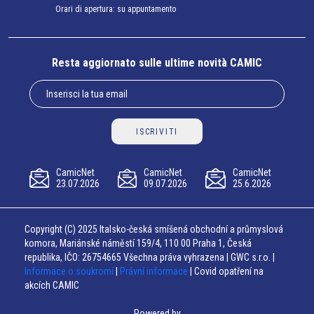
Orari di apertura: su appuntamento
Resta aggiornato sulle ultime novità CAMIC
ISCRIVITI
CamicNet
CamicNet
CamicNet
23.07.2026
09.07.2026
25.6.2026
Copyright (C) 2025 Italsko-česká smíšená obchodní a průmyslová
komora, Mariánské náměstí 159/4, 110 00 Praha 1, Česká
republika, IČO: 26754665 Všechna práva vyhrazena | GWC s.r.o. |
Informace o soukromí
|
Právní informace
| Covid opatření na
akcích CAMIC
Powered by