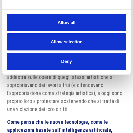
cercare risposte a quando l’appropriazione (cioè il
“prendersi” un’opera altrui) possa portare a una
sinergia e quando invece a un conflitto. È stato una
Allow all
sorta di studio di base su un problema che poi
l’avvento dell’IA ha accelerato, arrivando praticamente
Allow selection
proprio quando ho consegnato il testo finale nel 2023.
Sin dall’inizio avvertivo gli artisti che l’accettazione
incondizionata dell’appropriazione come principio
Deny
artistico porta con sé dei rischi. Ora si vede che l’IA si
addestra sulle opere di quegli stessi artisti che si
appropriavano dei lavori altrui (e difendevano
l’appropriazione come strategia artistica), e oggi sono
proprio loro a protestare sostenendo che si tratta di
una violazione dei loro diritti.
Come pensa che le nuove tecnologie, come le
applicazioni basate sull’intelligenza artificiale,