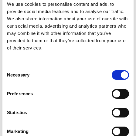
istituzioni culturali, gallerie pubbliche e private.
We use cookies to personalise content and ads, to
Organizziamo conferenze gratuite per il pubblico,
provide social media features and to analyse our traffic.
pubblichiamo contenuti e, nei limiti delle nostre
We also share information about your use of our site with
possibilità, cerchiamo di aiutare giuridicamente la
our social media, advertising and analytics partners who
scena artistica ceca e contribuire alla sua crescita.
may combine it with other information that you’ve
provided to them or that they’ve collected from your use
Ha dedicato la sua tesi di dottorato
of their services.
all’appropriazione di opere fotografiche altrui. Ora,
con l’arrivo dell’intelligenza artificiale, è un grande
Consent
tema…
Necessary
Selection
La commissione di dottorato della FAMU nel 2014 non
lo percepiva così. L’appropriazione nella fotografia e i
Preferences
suoi limiti giuridici erano allora un tema piuttosto
marginale, discusso più o meno solo nell’ambiente
Statistics
artistico, e pochissimo in quello giuridico. Dato il mio
precedente studio di diritto e fotografia, l’argomento si
Marketing
prestava bene, così ho iniziato, tramite casi studio, a