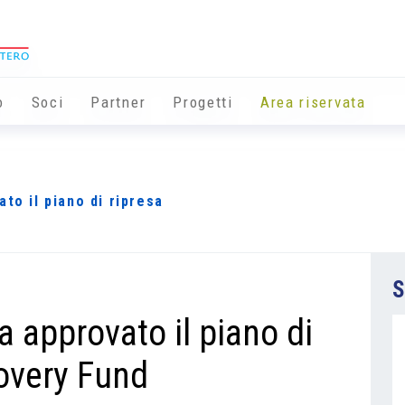
o
Soci
Partner
Progetti
Area riservata
to il piano di ripresa
S
a approvato il piano di
covery Fund