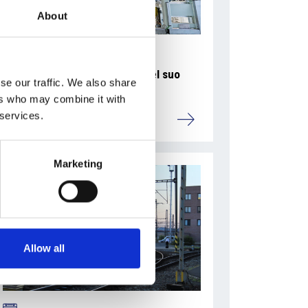
About
La Škoda avvia la produzione del suo
se our traffic. We also share
SUV Peaq
ers who may combine it with
 services.
Repubblica Ceca
Marketing
Allow all