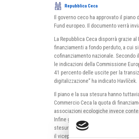
Repubblica Ceca
Il governo ceco ha approvato il piano 
Fund europeo. Il documento verrà invia
La Repubblica Ceca disporrà grazie al 
finanziamenti a fondo perduto, a cui s
cofinanziamento nazionale. Secondo il
le indicazioni della Commissione Europe
41 percento delle uscite per la transiz
digitalizzazione“ ha indicato Havlíček.
Il piano e la sua stesura hanno tuttav
Commercio Ceca la quota di finanziamen
associazioni ecologiche invece contes
Infine gli enti locali lamentano di non 
stesura del piano. „E‘ un piano prepar
il vicepremier Havlíček.