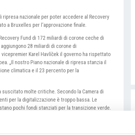
di ripresa nazionale per poter accedere al Recovery
to a Bruxelles per l‘approvazione finale.
Recovery Fund di 172 miliardi di corone ceche di
i aggiungono 28 miliardi di corone di
 vicepremier Karel Havlíček il governo ha rispettato
a. „Il nostro Piano nazionale di ripresa stanzia il
ione climatica e il 23 percento per la
ia suscitato molte critiche. Secondo la Camera di
ti per la digitalizzazione è troppo bassa. Le
tano pochi fondi stanziati per la transizione verde.
essere stati consultati a sufficienza durante la
ato con onestà e discusso in dettaglio“ ha ribattuto