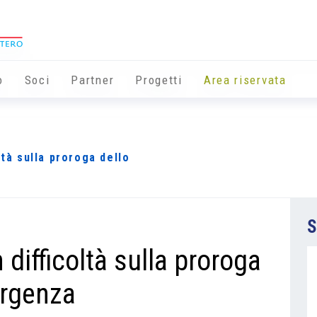
o
Soci
Partner
Progetti
Area riservata
ltà sulla proroga dello
S
 difficoltà sulla proroga
ergenza