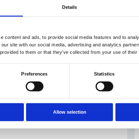
 pubblica.
Details
isposti ad approvare la proposta governativa. Se ciò
ultima possibilità. Quella di far scadere l’attuale
o dopo un paio di giorni. Il premier Andrej Babis ha
e content and ads, to provide social media features and to analy
to modo, in quando sarebbe irrispettoso verso la
 our site with our social media, advertising and analytics partn
ti è previsto per giovedì.
 provided to them or that they’ve collected from your use of their
Preferences
Statistics
Allow selection