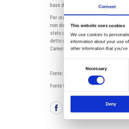
base dell’ordinaria legge per la salute
Consent
Per ora i partiti non sembrano molto d
non dovesse avvenire, il governo ha un’
This website uses cookies
stato d’emergenza e introdurlo di nuov
We use cookies to personalis
detto di non volere procedere in ques
information about your use of
Camera dei Deputati. Il voto dei deputa
other information that you’ve
Consent
Necessary
Selection
Fonte:
ct24.ceskatelevize.cz
Fonte fotografia: vlada.cz
Deny