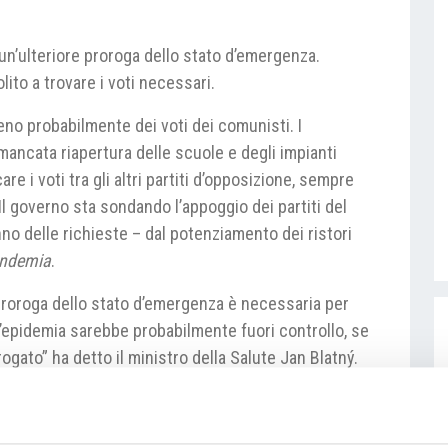
un’ulteriore proroga dello stato d’emergenza.
lito a trovare i voti necessari.
eno probabilmente dei voti dei comunisti. I
 mancata riapertura delle scuole e degli impianti
are i voti tra gli altri partiti d’opposizione, sempre
l governo sta sondando l’appoggio dei partiti del
anno delle richieste – dal potenziamento dei ristori
andemia
.
proroga dello stato d’emergenza è necessaria per
L’epidemia sarebbe probabilmente fuori controllo, se
gato” ha detto il ministro della Salute Jan Blatný.
ertà di movimento o delle libertà economiche possono
ergenza dichiarato. Il punto è stato chiarito ad
bunali hanno censurato l’adozione delle misure sulla