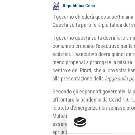
Repubblica Ceca
Il governo chiederà questa settimana 
Questa volta però farà più fatica del so
Il governo questa volta dovrà fare a m
comunisti criticano l’esecutivo per la
sciistici. L’esecutivo dovrà quindi cerc
meno propensi a prorogare la misura. I
centro e dei Pirati, che a loro volta h
alla presentazione della
legge sulla p
Secondo gli esponenti governativi la 
affrontare la pandemia da Covid-19. “
lo stato d’emergenza non venisse proro
Molte misure di restrizione delle lib
essere adottate solo con lo stato d’em
aprile dello scorso anno, quando i tri