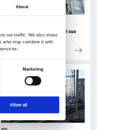
About
La Škoda avvia la produzione del suo
se our traffic. We also share
SUV Peaq
ers who may combine it with
 services.
Repubblica Ceca
Marketing
Allow all